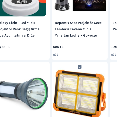
laxy Efektli Led Yıldız
Depomıx Star Projektör Gece
15
rojektör Renk Değiştirmeli
Lambası Tavana Yıldız
Pr
da Aydınlatması Diğer
Yansıtan Led Işık Gökyüzü
4,83 TL
604 TL
1.9
n11
n11
2