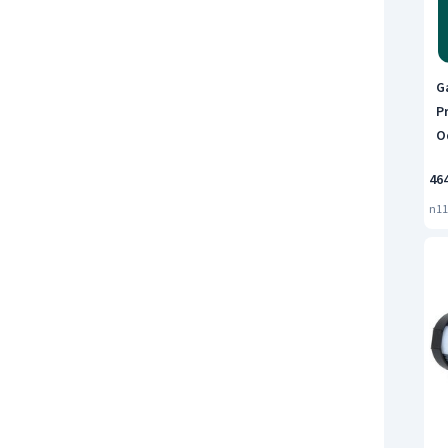
Ga
P
O
46
n11