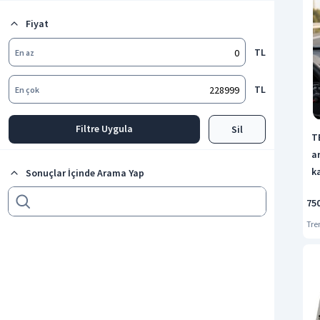
Kriko
Fiyat
Tüm kategorileri göster
TL
En az
TL
En çok
Filtre Uygula
Sil
T
a
k
Sonuçlar İçinde Arama Yap
t
75
Tre