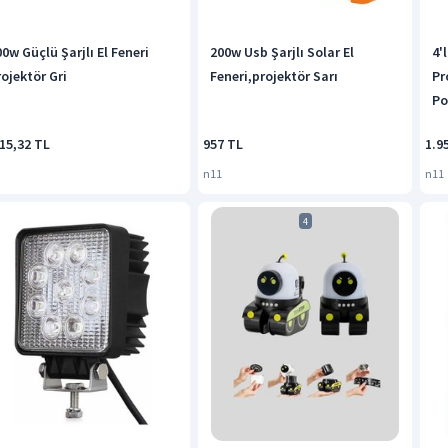
0w Güçlü Şarjlı El Feneri
200w Usb Şarjlı Solar El
4'
rojektör Gri
Feneri,projektör Sarı
Pr
Po
Mo
15,32 TL
957 TL
1.9
n11
n11
4