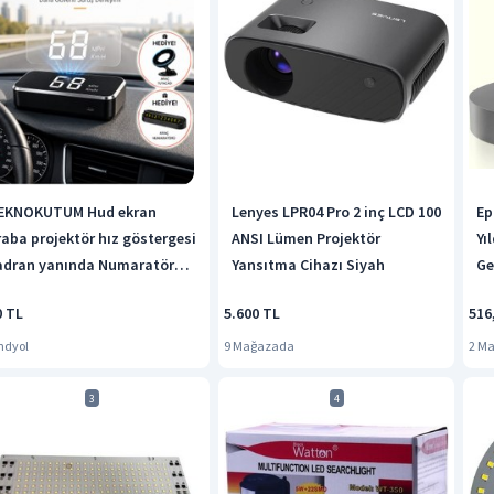
EKNOKUTUM Hud ekran
Lenyes LPR04 Pro 2 inç LCD 100
Ep
raba projektör hız göstergesi
ANSI Lümen Projektör
Yı
adran yanında Numaratör
Yansıtma Cihazı Siyah
Ge
elefon tutacağı hediyeli
0 TL
5.600 TL
516
ndyol
9 Mağazada
2 M
3
4