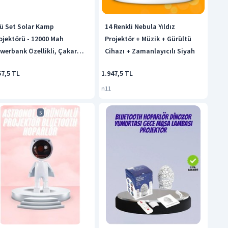
lü Set Solar Kamp
14 Renkli Nebula Yıldız
ojektörü - 12000 Mah
Projektör + Müzik + Gürültü
werbank Özellikli, Çakar
Cihazı + Zamanlayıcılı Siyah
dlu Sarı
57,5 TL
1.947,5 TL
n11
5