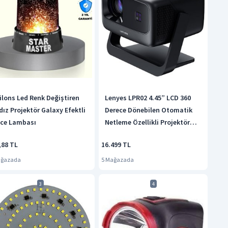
ilons Led Renk Değiştiren
Lenyes LPR02 4.45” LCD 360
ldız Projektör Galaxy Efektli
Derece Dönebilen Otomatik
ce Lambası
Netleme Özellikli Projektör
Yansıtma Cihazı - Koyu Gri
,88 TL
16.499 TL
ağazada
5 Mağazada
3
4