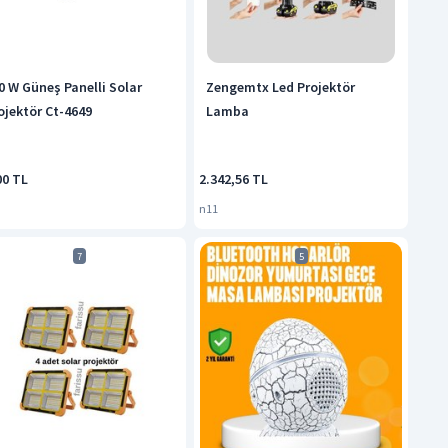
0 W Güneş Panelli Solar
Zengemtx Led Projektör
ojektör Ct-4649
Lamba
00 TL
2.342,56 TL
n11
7
5