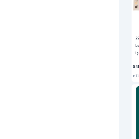
2
L
I
54
n11