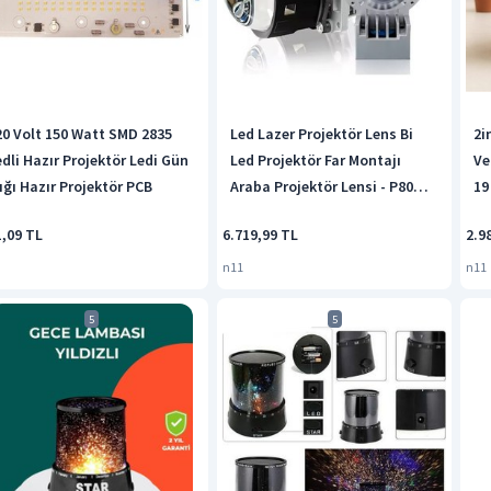
20 Volt 150 Watt SMD 2835
Led Lazer Projektör Lens Bi
2i
edli Hazır Projektör Ledi Gün
Led Projektör Far Montajı
Ve
şığı Hazır Projektör PCB
Araba Projektör Lensi - P80
19
Pro
1,09 TL
6.719,99 TL
2.9
n11
n11
5
5