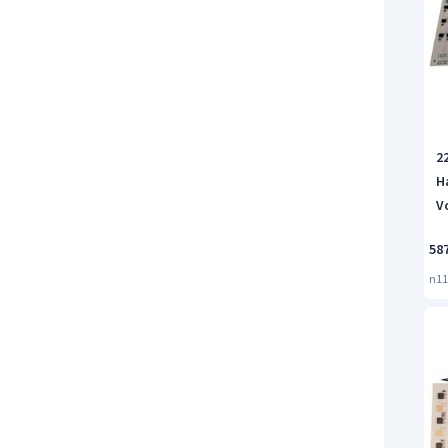
2
H
V
58
n11