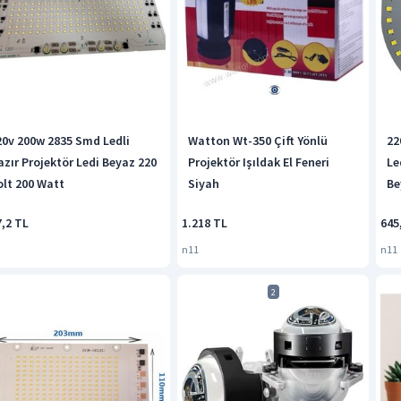
20v 200w 2835 Smd Ledli
Watton Wt-350 Çift Yönlü
22
azır Projektör Ledi Beyaz 220
Projektör Işıldak El Feneri
Le
olt 200 Watt
Siyah
Be
7,2 TL
1.218 TL
645
n11
n11
2