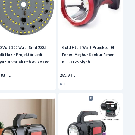
0 Volt 100 Watt Smd 2835
Gold Htc 6 Watt Projektör El
dli Hazır Projektör Ledi
Feneri Meşhur Kanbur Fener
yaz Yuvarlak Pcb Avize Ledi
N11.1125 Siyah
,83 TL
289,9 TL
n11
5