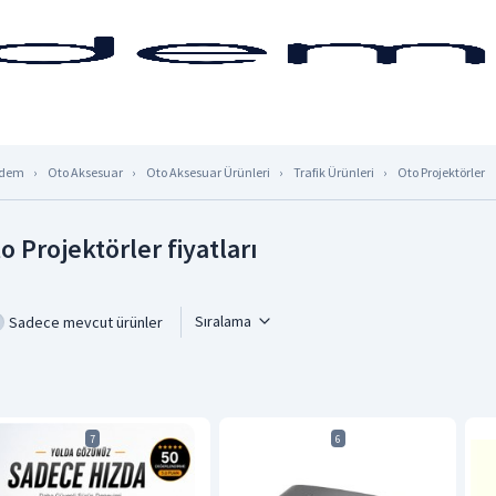
dem
Oto Aksesuar
Oto Aksesuar Ürünleri
Trafik Ürünleri
Oto Projektörler
o Projektörler fiyatları
Sıralama
Sadece mevcut ürünler
7
6