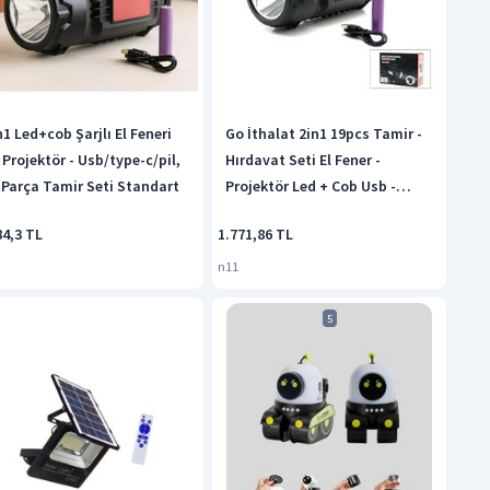
n1 Led+cob Şarjlı El Feneri
Go İthalat 2in1 19pcs Tamir -
 Projektör - Usb/type-c/pil,
Hırdavat Seti El Fener -
 Parça Tamir Seti Standart
Projektör Led + Cob Usb -
Type-c - Pil Şarj
84,3 TL
1.771,86 TL
n11
5