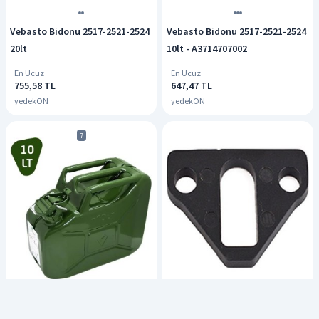
Vebasto Bidonu 2517-2521-2524
Vebasto Bidonu 2517-2521-2524
20lt
10lt - A3714707002
En Ucuz
En Ucuz
755,58 TL
647,47 TL
yedekON
yedekON
7
R12 Benzin Bakaliti Contalı
Valpro 10LT Metal Yakıt Bidonu