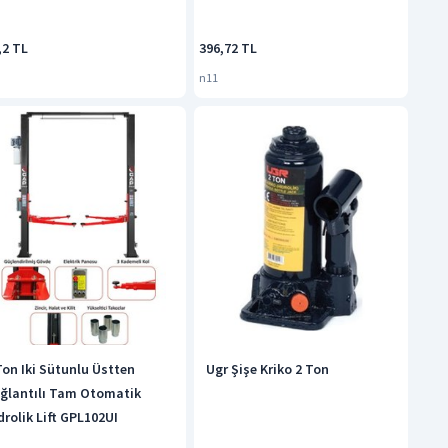
,2 TL
396,72 TL
n11
Ton Iki Sütunlu Üstten
Ugr Şişe Kriko 2 Ton
ğlantılı Tam Otomatik
drolik Lift GPL102UI