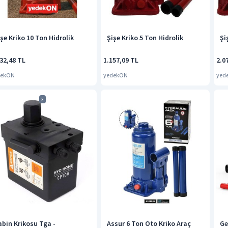
işe Kriko 10 Ton Hidrolik
Şişe Kriko 5 Ton Hidrolik
Şi
32,48 TL
1.157,09 TL
2.0
dekON
yedekON
yed
3
abin Krikosu Tga -
Assur 6 Ton Oto Kriko Araç
Ge