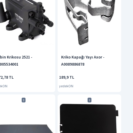
bin Krikosu 2521 -
Kriko Kapağı Yayı Axor -
005534001
A0089886878
72,78 TL
189,9 TL
ekON
yedekON
3
3