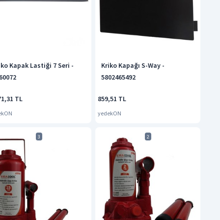
iko Kapak Lastiği 7 Seri -
Kriko Kapağı S-Way -
60072
5802465492
71,31 TL
859,51 TL
ekON
yedekON
3
2