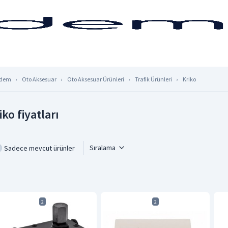
dem
Oto Aksesuar
Oto Aksesuar Ürünleri
Trafik Ürünleri
Kriko
iko fiyatları
Sıralama
Sadece mevcut ürünler
2
2