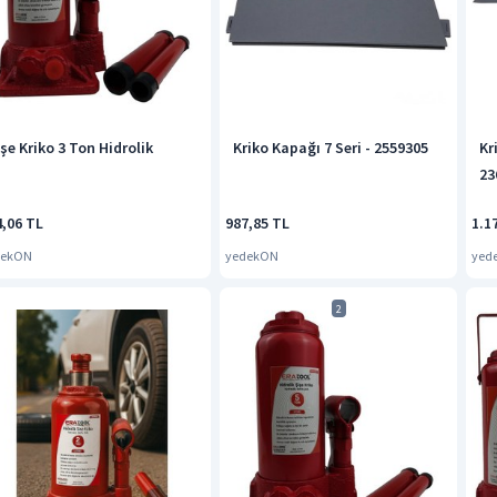
şe Kriko 3 Ton Hidrolik
Kriko Kapağı 7 Seri - 2559305
Kr
23
4,06 TL
987,85 TL
1.1
dekON
yedekON
yed
2