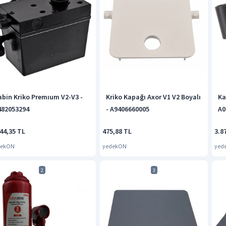
abin Kriko Premıum V2-V3 -
Kriko Kapağı Axor V1 V2 Boyalı
Ka
482053294
- A9406660005
A0
44,35 TL
475,88 TL
3.8
dekON
yedekON
yed
2
3