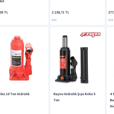
det
735 TL
2.238,71 TL
277
n11
n11
riko 10 Ton Hidrolik
Rayno Hidrolik Şişe Kriko 5
4 
Ton
Ba
Hi