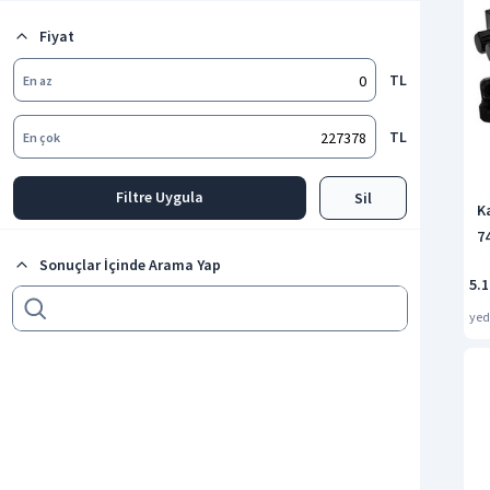
Oto Çekme Halat
Fiyat
Tüm kategorileri göster
TL
En az
TL
En çok
Filtre Uygula
Sil
K
7
Sonuçlar İçinde Arama Yap
5.1
ye