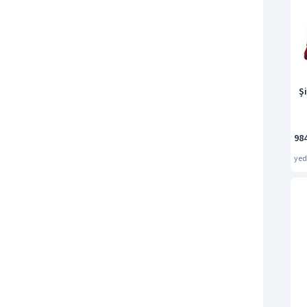
Şi
98
ye