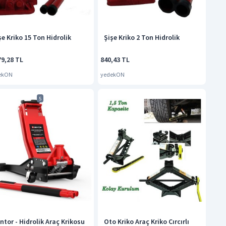
şe Kriko 15 Ton Hidrolik
Şişe Kriko 2 Ton Hidrolik
79,28 TL
840,43 TL
ekON
yedekON
5
ntor - Hidrolik Araç Krikosu
Oto Kriko Araç Kriko Cırcırlı