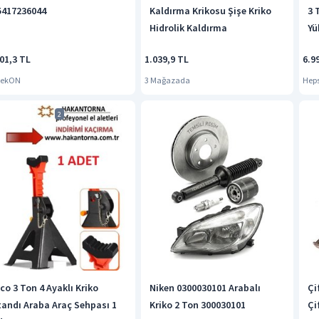
5417236044
Kaldırma Krikosu Şişe Kriko
3 
Hidrolik Kaldırma
Yü
Ka
01,3 TL
1.039,9 TL
6.9
Ar
36
dekON
3 Mağazada
Hep
2
co 3 Ton 4 Ayaklı Kriko
Niken 0300030101 Arabalı
Çi
tandı Araba Araç Sehpası 1
Kriko 2 Ton 300030101
Çi