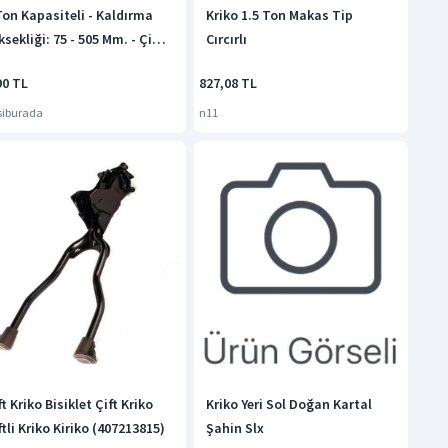
Ton Kapasiteli - Kaldırma
Kriko 1.5 Ton Makas Tip
ksekliği: 75 - 505 Mm. - Çift
Cırcırlı
uçuk Yastıklı - Profesyonel
90 TL
827,08 TL
aç Bakım Krikosu - Hidrolik
0° Tekerlekler
siburada
n11
ft Kriko Bisiklet Çift Kriko
Kriko Yeri Sol Doğan Kartal
ftli Kriko Kiriko (407213815)
Şahin Slx