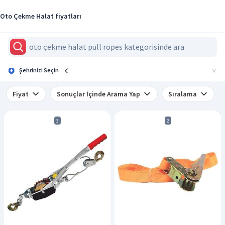
Oto Çekme Halat fiyatları
Şehrinizi Seçin
Fiyat
Sonuçlar İçinde Arama Yap
Sıralama
3
2