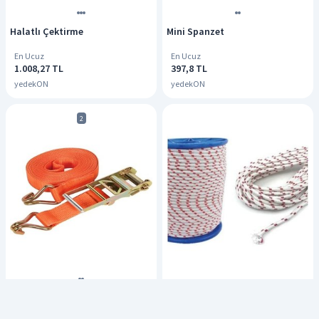
Halatlı Çektirme
Mini Spanzet
En Ucuz
En Ucuz
1.008,27 TL
397,8 TL
yedekON
yedekON
2
10 Mm Sentetik Iskota Halat,
Mini Spanzet Çift Kancalı
Dağcı İpi, Outdoor Kamping