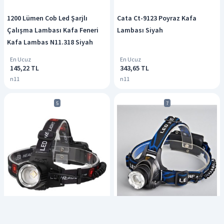
1200 Lümen Cob Led Şarjlı
Cata Ct-9123 Poyraz Kafa
Çalışma Lambası Kafa Feneri
Lambası Siyah
Kafa Lambas N11.318 Siyah
En Ucuz
En Ucuz
145,22 TL
343,65 TL
n11
n11
5
7