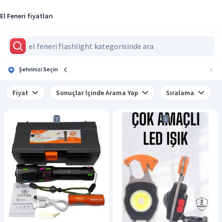
El Feneri fiyatları
Şehrinizi Seçin
Fiyat
Sonuçlar İçinde Arama Yap
Sıralama
7
5