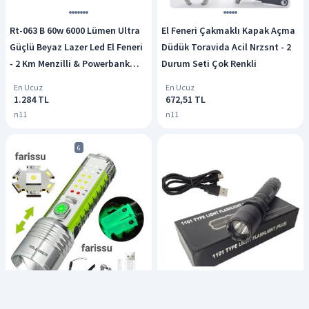
Rt-063 B 60w 6000 Lümen Ultra
El Feneri Çakmaklı Kapak Açma
Güçlü Beyaz Lazer Led El Feneri
Düdük Toravida Acil Nrzsnt - 2
- 2 Km Menzilli & Powerbank
Durum Seti Çok Renkli
Özellikli Siyah
En Ucuz
En Ucuz
1.284 TL
672,51 TL
n11
n11
6