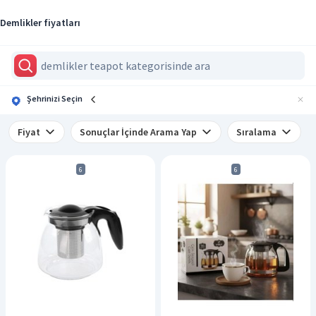
Demlikler fiyatları
Şehrinizi Seçin
Fiyat
Sonuçlar İçinde Arama Yap
Sıralama
6
6