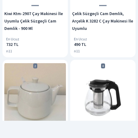
Kiwi Ktm-2907 Çay Makinesi İle
Çelik Süzgeçli Cam Demlik,
Uyumlu Çelik Süzgeçli Cam
Arçelik K 3282 C Çay Makinesi İle
Demlik - 900 Ml
Uyumlu
En Ucuz
En Ucuz
732 TL
490 TL
n11
n11
2
4