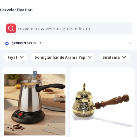
Cezveler fiyatları
Şehrinizi Seçin
Fiyat
Sonuçlar İçinde Arama Yap
Sıralama
7