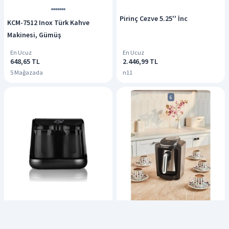
Pirinç Cezve 5.25'' İnc
KCM-7512 Inox Türk Kahve
Makinesi, Gümüş
En Ucuz
En Ucuz
648,65 TL
2.446,99 TL
5 Mağazada
n11
6
Schafer 40 Yıl Çift Cezveli Türk
Karaca Hatır Neo Çelik Cezveli