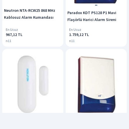
Neutron NTA-RCW25 868 MHz
Paradox KDT PS128 P1 Mavi
Kablosuz Alarm Kumandası
Flaşörlü Harici Alarm Sireni
En Ucuz
En Ucuz
967,12 TL
1.759,12 TL
n11
n11
Neutron Nta-Mdw33 Kablosuz
Paradox Kdt Ps-128S Caydırıcı