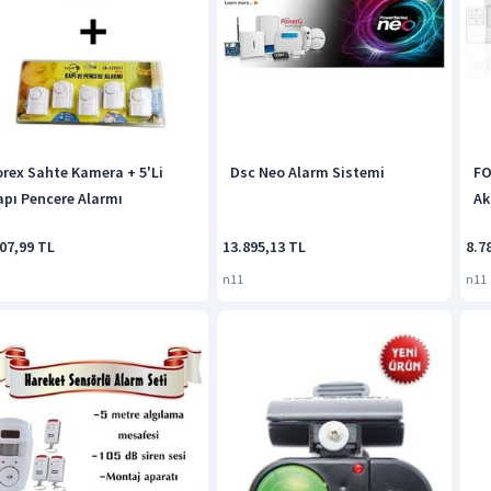
orex Sahte Kamera + 5'Li
Dsc Neo Alarm Sistemi
FO
apı Pencere Alarmı
Akı
07,99 TL
13.895,13 TL
8.7
n11
n11