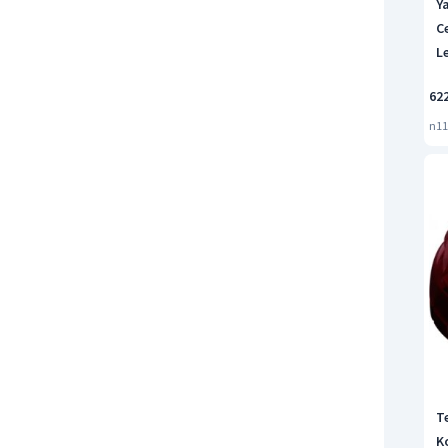
Y
C
L
62
n11
T
K