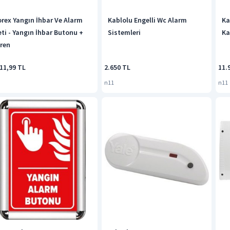
orex Yangın İhbar Ve Alarm
Kablolu Engelli Wc Alarm
Ka
eti - Yangın İhbar Butonu +
Sistemleri
Ka
iren
11,99 TL
2.650 TL
11.
n11
n11