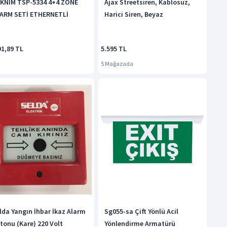
KNİM TSP-5334 4+4 ZONE
Ajax Streetsiren, Kablosuz,
ARM SETİ ETHERNETLİ
Harici Siren, Beyaz
91,89 TL
5.595 TL
5 Mağazada
lda Yangın İhbar İkaz Alarm
Sg055-sa Çift Yönlü Acil
tonu (Kare) 220 Volt
Yönlendirme Armatürü