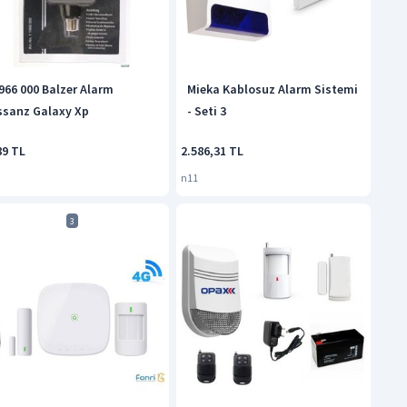
966 000 Balzer Alarm
Mieka Kablosuz Alarm Sistemi
ssanz Galaxy Xp
- Seti 3
89 TL
2.586,31 TL
n11
3