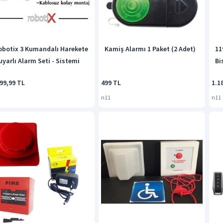
obotix 3 Kumandalı Harekete
Kamiş Alarmı 1 Paket (2 Adet)
11
uyarlı Alarm Seti - Sistemi
Bi
99,99 TL
499 TL
1.1
n11
n11