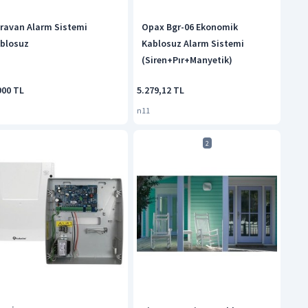
ravan Alarm Sistemi
Opax Bgr-06 Ekonomik
blosuz
Kablosuz Alarm Sistemi
(Siren+Pır+Manyetik)
900 TL
5.279,12 TL
n11
2