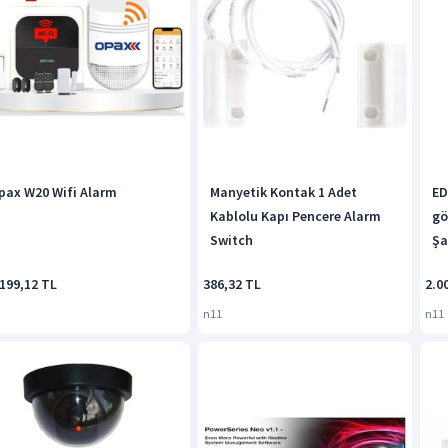
pax W20 Wifi Alarm
Manyetik Kontak 1 Adet
ED
Kablolu Kapı Pencere Alarm
gö
Switch
Şa
199,12 TL
386,32 TL
2.0
n11
n11