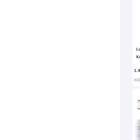
L
K
1.4
n11