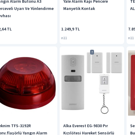
angın Alarm Butonu A3
Yale Alarm Kapı Pencere
TE
erceveli Uyarı Ve Yönlendirme
Manyetik Kontak
AL
evhası
2,64 TL
1.249,9 TL
7.8
n11
n11
7
eknim TFS-3192R
Alka Everest EG-9830 Pır
Se
onv.flaşörlü Yangın Alarm
Kızılötesi Hareket Sensörlü
Bu