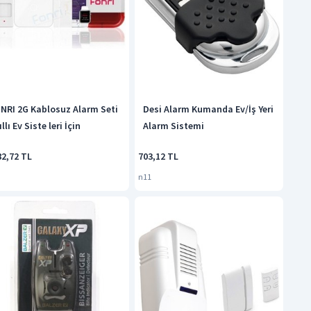
NRI 2G Kablosuz Alarm Seti
Desi Alarm Kumanda Ev/İş Yeri
llı Ev Siste leri İçin
Alarm Sistemi
82,72 TL
703,12 TL
n11