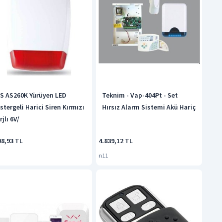
S AS260K Yürüyen LED
Teknim - Vap-404Pt - Set
stergeli Harici Siren Kırmızı
Hırsız Alarm Sistemi Akü Hariç
rjlı 6V/
08,93 TL
4.839,12 TL
n11