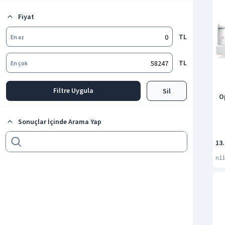
Dedektörler
Fiyat
DVR Kayıt Cihazı
Tüm kategorileri göster
TL
En az
TL
En çok
Filtre Uygula
Sil
O
Sonuçlar İçinde Arama Yap
13.
n11