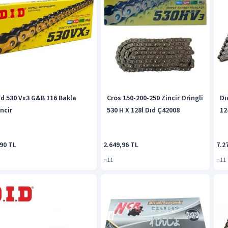
ıd 530 Vx3 G&B 116 Bakla
Cros 150-200-250 Zincir Oringli
Dı
ncir
530 H X 128l Dıd Ç42008
12
190 TL
2.649,96 TL
7.2
n11
n11