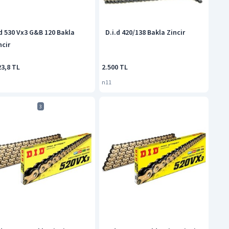
d 530 Vx3 G&B 120 Bakla
D.i.d 420/138 Bakla Zincir
ncir
23,8 TL
2.500 TL
n11
3