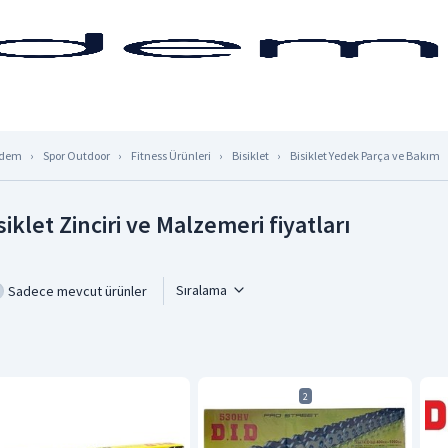
dem
Spor Outdoor
Fitness Ürünleri
Bisiklet
Bisiklet Yedek Parça ve Bakım
siklet Zinciri ve Malzemeri fiyatları
Sıralama
Sadece mevcut ürünler
2