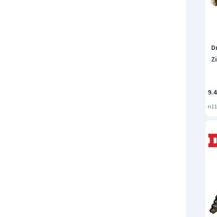
D
Zi
9.4
n11