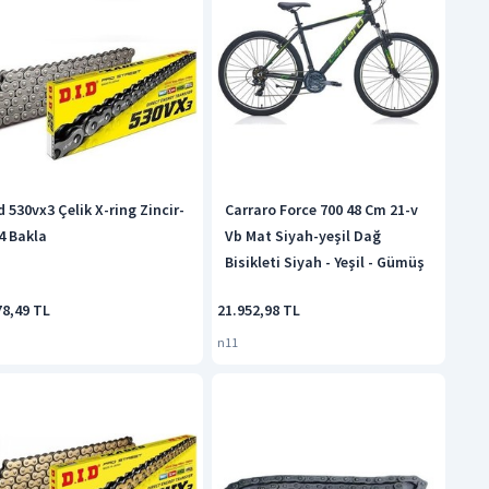
d 530vx3 Çelik X-ring Zincir-
Carraro Force 700 48 Cm 21-v
4 Bakla
Vb Mat Siyah-yeşil Dağ
Bisikleti Siyah - Yeşil - Gümüş
78,49 TL
21.952,98 TL
n11