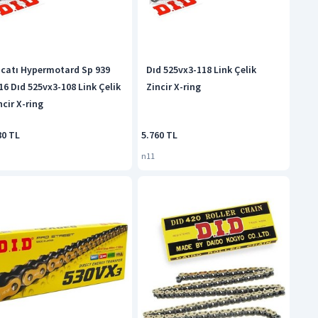
catı Hypermotard Sp 939
Dıd 525vx3-118 Link Çelik
16 Dıd 525vx3-108 Link Çelik
Zincir X-ring
ncir X-ring
80 TL
5.760 TL
n11