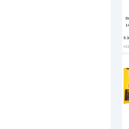
Dı
1
5.3
n11