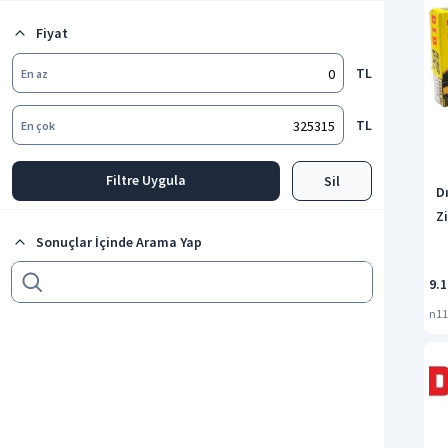
Bisiklet Motosiklet Jant ve Aksesuarları
Fiyat
Bisiklet Göbek Grubu
Tüm kategorileri göster
TL
En az
TL
En çok
Filtre Uygula
Sil
D
Zi
Sonuçlar İçinde Arama Yap
9.
n11