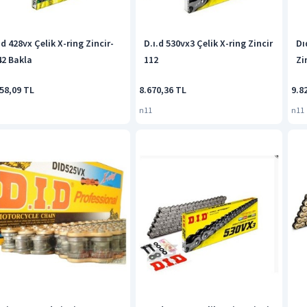
d 428vx Çelik X-ring Zincir-
D.ı.d 530vx3 Çelik X-ring Zincir
Dı
42 Bakla
112
Zi
58,09 TL
8.670,36 TL
9.8
n11
n11