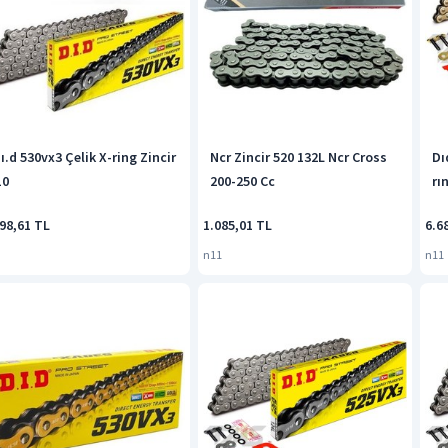
ı.d 530vx3 Çelik X-ring Zincir
Ncr Zincir 520 132L Ncr Cross
Dı
10
200-250 Cc
rı
98,61 TL
1.085,01 TL
6.6
n11
n11