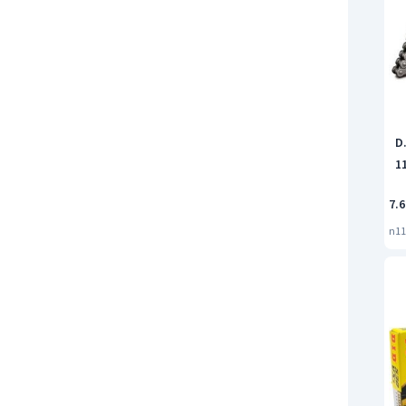
D.
1
7.6
n11