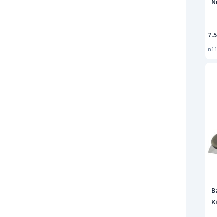
Ni
7.5
n11
B
Ki