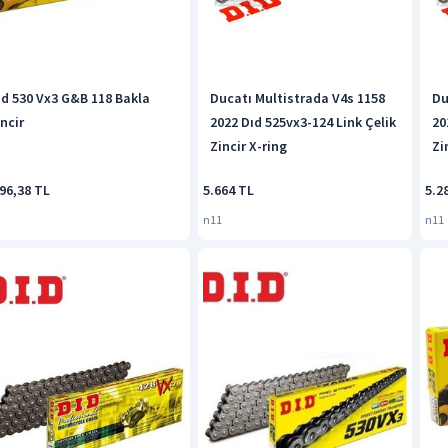
ıd 530 Vx3 G&B 118 Bakla
Ducatı Multistrada V4s 1158
Du
ncir
2022 Dıd 525vx3-124 Link Çelik
20
Zincir X-ring
Zi
96,38 TL
5.664 TL
5.2
n11
n11