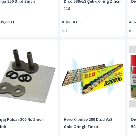
nja 250 D.ı.d Zincir
D.ı.d 530vx3 Çelik X-ring Zincir
Dı
118
35,86 TL
8.288,43 TL
4.3
n11
n11
ajaj Pulsar 200 Ns Zincir
Hero X-pulse 200 D.i.d Vx3
Di
lidi
Gold Oringli Zincir
50