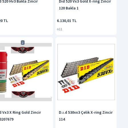
d 520 Hv3 Bakla Zincir
Dıd 520 Vx3 Gold X-ring Zincir
120 Bakla 1
20 TL
6.130,01 TL
n11
2
d Vx3 X Ring Gold Zincir
D.ı.d 530vx3 Çelik X-ring Zincir
3207679
114