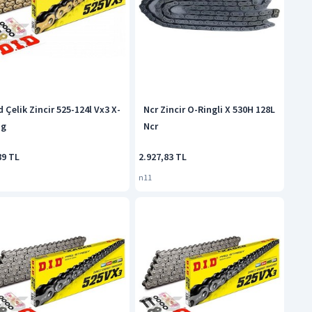
d Çelik Zincir 525-124l Vx3 X-
Ncr Zincir O-Ringli X 530H 128L
ng
Ncr
89 TL
2.927,83 TL
n11