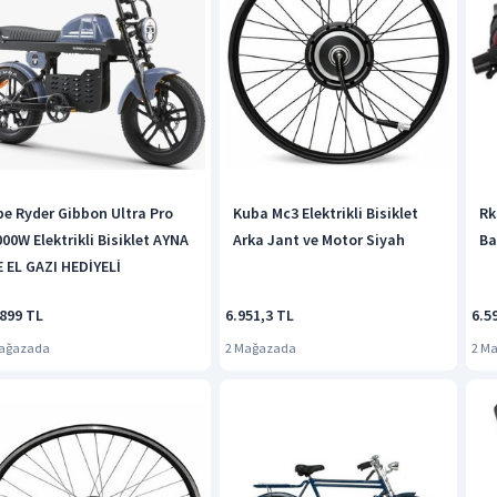
pe Ryder Gibbon Ultra Pro
Kuba Mc3 Elektrikli Bisiklet
Rk
000W Elektrikli Bisiklet AYNA
Arka Jant ve Motor Siyah
Ba
E EL GAZI HEDİYELİ
.899 TL
6.951,3 TL
6.5
Mağazada
2 Mağazada
2 M