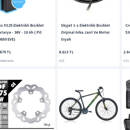
s XS25 Elektrikli Bisiklet
Skyjet 1-s Elektrikli Bisiklet
Cr
tarya - 36V - 10 Ah ( Pil:
Orijinal Arka Jant Ve Motor
53
8650 EVE)
Siyah
.679 TL
8.613 TL
2.6
siburada
n11
n11