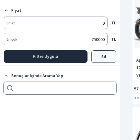
Bisiklet Göbek Grubu
Fiyat
Tüm kategorileri göster
TL
En az
TL
En çok
Filtre Uygula
Sil
A
1
V
Sonuçlar İçinde Arama Yap
57
3 