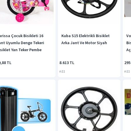
arissa Çocuk Bisikleti 16
Kuba S15 Elektrikli Bisiklet
Vo
ant Uyumlu Denge Tekeri
Arka Jant Ve Motor Siyah
Bi
isiklet Yan Teker Pembe
Aç
9,88 TL
8.613 TL
295
n11
n11