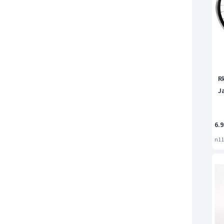
Rk
J
6.9
n11