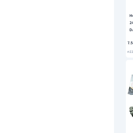
H
2
D
7.5
n11