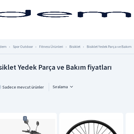
dem
Spor Outdoor
Fitness Ürünleri
Bisiklet
Bisiklet Yedek Parça ve Bakım
siklet Yedek Parça ve Bakım fiyatları
Sıralama
Sadece mevcut ürünler
7