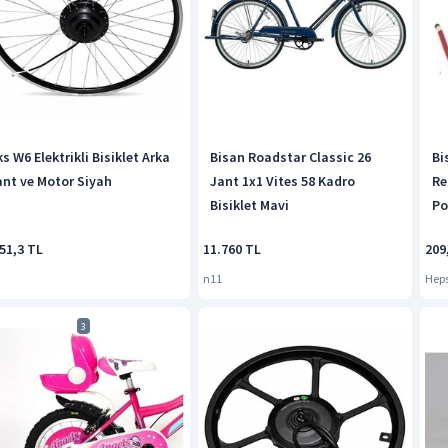
s W6 Elektrikli Bisiklet Arka
Bisan Roadstar Classic 26
Bi
ant ve Motor Siyah
Jant 1x1 Vites 58 Kadro
Re
Bisiklet Mavi
Po
51,3 TL
11.760 TL
209
n11
Hep
3