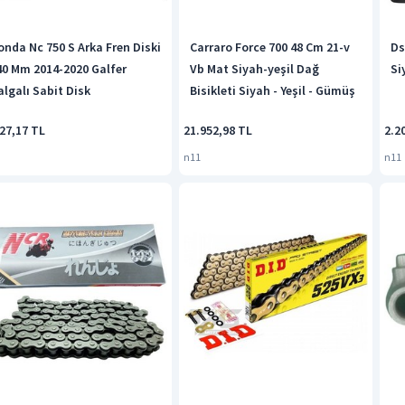
onda Nc 750 S Arka Fren Diski
Carraro Force 700 48 Cm 21-v
Ds
40 Mm 2014-2020 Galfer
Vb Mat Siyah-yeşil Dağ
Si
algalı Sabit Disk
Bisikleti Siyah - Yeşil - Gümüş
27,17 TL
21.952,98 TL
2.2
n11
n11