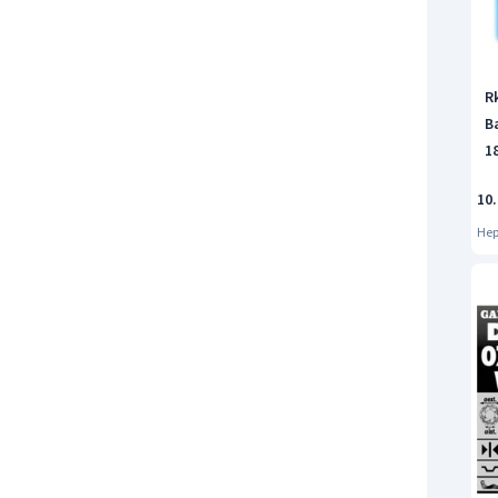
Rk
Ba
1
10
Hep