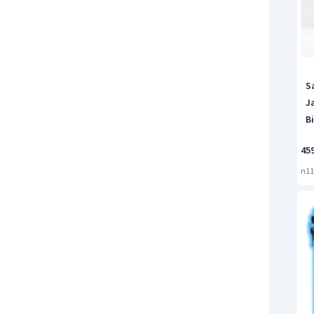
S
J
B
45
n11