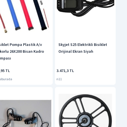
siklet Pompa Plastik A/v
Skyjet S25 Elektrikli Bisiklet
korlu 26X200 Bisan Kadro
Orijinal Ekran Siyah
mpası
,95 TL
3.471,3 TL
siburada
n11