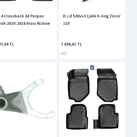
 4 Crossback 3d Paspas
D.ı.d 530vx3 Çelik X-ring Zincir
yah 2010-2018 Arası Rizline
110
07,04 TL
7.698,61 TL
n11
4