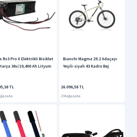
s Rs3 Pro X Elektrikli Bisiklet
Bianchi Magma 29.2 Adaçayı
tarya 36v/10,400 Ah Lityum
Yeşili-siyah 43 Kadro Bej
95,38 TL
26.096,58 TL
ağazada
2 Mağazada