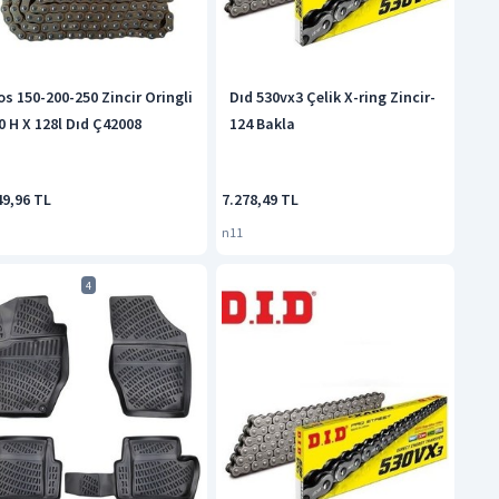
os 150-200-250 Zincir Oringli
Dıd 530vx3 Çelik X-ring Zincir-
0 H X 128l Dıd Ç42008
124 Bakla
49,96 TL
7.278,49 TL
n11
4