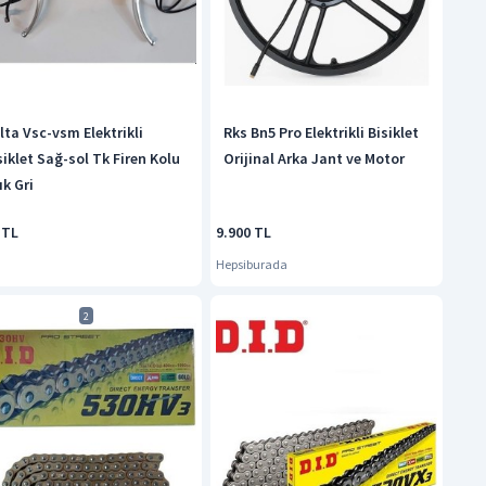
lta Vsc-vsm Elektrikli
Rks Bn5 Pro Elektrikli Bisiklet
siklet Sağ-sol Tk Firen Kolu
Orijinal Arka Jant ve Motor
ık Gri
 TL
9.900 TL
Hepsiburada
2