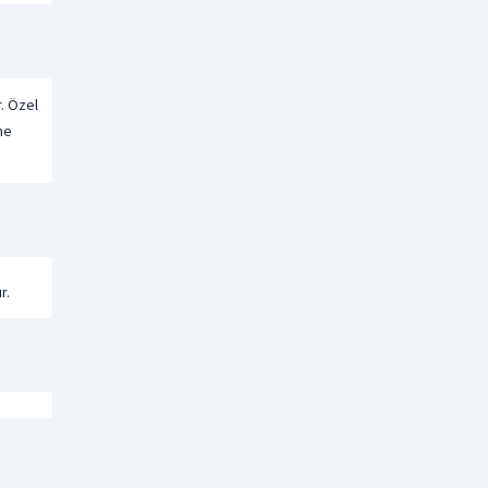
r. Özel
me
r.