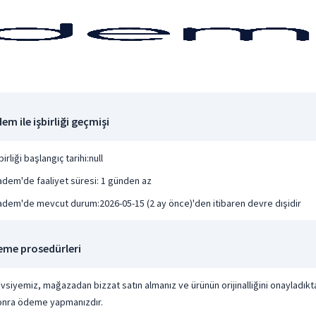
em ile işbirliği geçmişi
birliği başlangıç tarihi:null
adem'de faaliyet süresi: 1 günden az
adem'de mevcut durum:2026-05-15 (2 ay önce)'den itibaren devre dışidir
me prosedürleri
vsiyemiz, mağazadan bizzat satın almanız ve ürünün orijinalliğini onayladıkt
onra ödeme yapmanızdır.