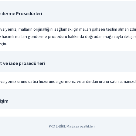
derme Prosedürleri
vsiyemiz, malların orijinalliğini sağlamak için malları şahsen teslim almanızdı
e hacimli malları gönderme prosedürü hakkında doğrudan mağazayla iletişi
çin.
t ve iade prosedürleri
avsiyemiz ürünü satıcı huzurunda görmeniz ve ardından ürünü satın almanızdı
tişim
PRO E-BİKE Mağaza özellikleri