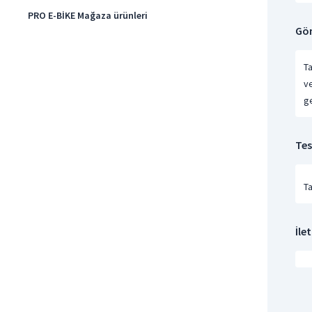
PRO E-BİKE Mağaza ürünleri
Gön
Ta
v
ge
Tes
T
İle