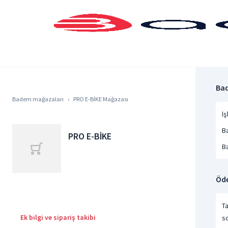
Bad
Badem mağazaları
PRO E-BİKE Mağazası
İş
B
PRO E-BİKE
B
Öde
Ta
Ek bilgi ve sipariş takibi
s