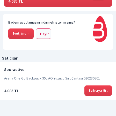
4.085 TL
Badem uygulamasını indirmek ister misiniz?
Evet, indir.
Hayır
Satıcılar
Sporactive
Arena One Go Backpack 35L AO Yüzücü Sırt Çantası 010230901
4.085 TL
Satıcıya Git