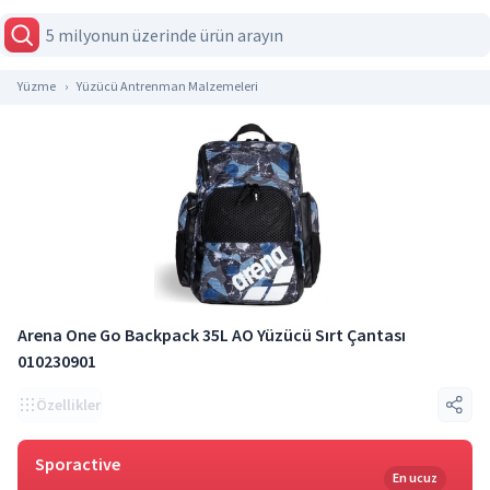
Yüzme
Yüzücü Antrenman Malzemeleri
Arena One Go Backpack 35L AO Yüzücü Sırt Çantası
010230901
Özellikler
Sporactive
En ucuz