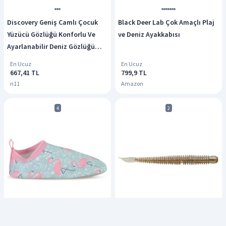
Discovery Geniş Camlı Çocuk
Black Deer Lab Çok Amaçlı Plaj
Yüzücü Gözlüğü Konforlu Ve
ve Deniz Ayakkabısı
Ayarlanabilir Deniz Gözlüğü
Çok Renkli
En Ucuz
En Ucuz
667,41 TL
799,9 TL
n11
Amazon
4
2