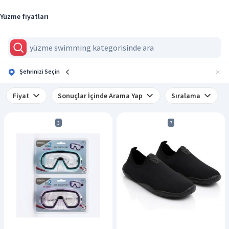
Yüzme fiyatları
Şehrinizi Seçin
Fiyat
Sonuçlar İçinde Arama Yap
Sıralama
3
7