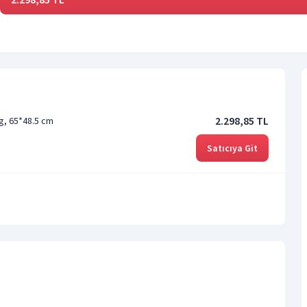
2.298,85 TL
, 65*48.5 cm
Satıcıya Git