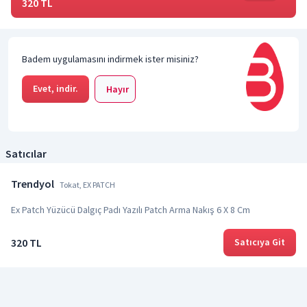
320 TL
Badem uygulamasını indirmek ister misiniz?
Evet, indir.
Hayır
Satıcılar
Trendyol
Tokat, EX PATCH
Ex Patch Yüzücü Dalgıç Padı Yazılı Patch Arma Nakış 6 X 8 Cm
320 TL
Satıcıya Git
Özellikler
Ürün Özelliklerinin Tümünü Görüntüle