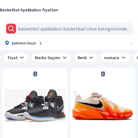
Basketbol Ayakkabısı fiyatları
Şehrinizi Seçin
Fiyat
Marka Seçimi
Renk
numara
5
6