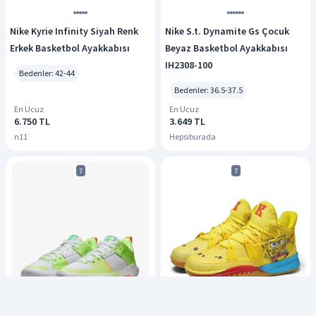
Nike Kyrie Infinity Siyah Renk
Nike S.t. Dynamite Gs Çocuk
Erkek Basketbol Ayakkabısı
Beyaz Basketbol Ayakkabısı
IH2308-100
Bedenler: 42-44
Bedenler: 36.5-37.5
En Ucuz
En Ucuz
6.750 TL
3.649 TL
n11
Hepsiburada
7
7