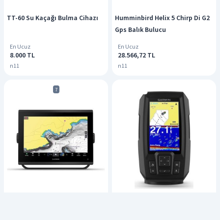
TT-60 Su Kaçağı Bulma Cihazı
Humminbird Helix 5 Chirp Di G2
Gps Balık Bulucu
En Ucuz
En Ucuz
8.000 TL
28.566,72 TL
n11
n11
7
Garmin Striker 4 Plus GPS Balık
Garmin Gpsmap 1223xsv Balık