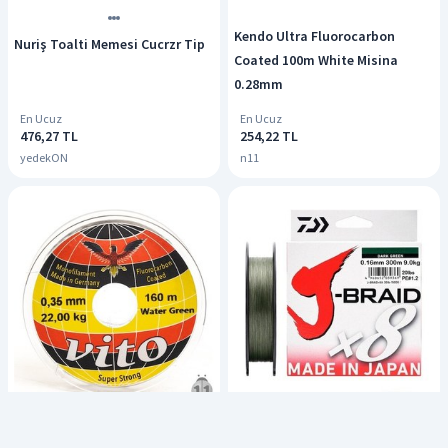
Kendo Ultra Fluorocarbon
Nuriş Toalti Memesi Cucrzr Tip
Coated 100m White Misina
0.28mm
En Ucuz
En Ucuz
476,27 TL
254,22 TL
yedekON
n11