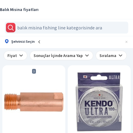
Balık Misina fiyatları
Şehrinizi Seçin
Fiyat
Sonuçlar İçinde Arama Yap
Sıralama
3