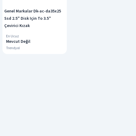
Genel Markalar Dk-ac-da35x25
Ssd 2.5" Disk Için To 3.5"
Çevirici Kızak
En Ucuz
Mevcut Değil
Trendyol