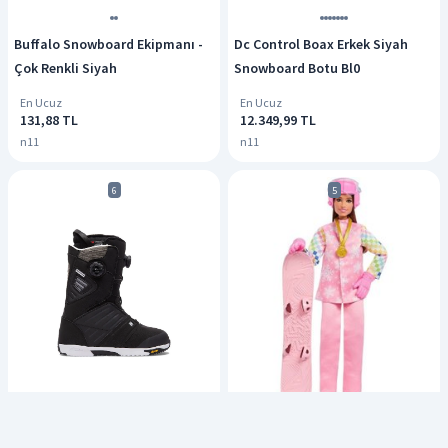
Buffalo Snowboard Ekipmanı -
Dc Control Boax Erkek Siyah
Çok Renkli Siyah
Snowboard Botu Bl0
En Ucuz
En Ucuz
131,88 TL
12.349,99 TL
n11
n11
6
5
Dc Judge Boax Erkek Kahverengi
Jkf78 Barbie Snowboard