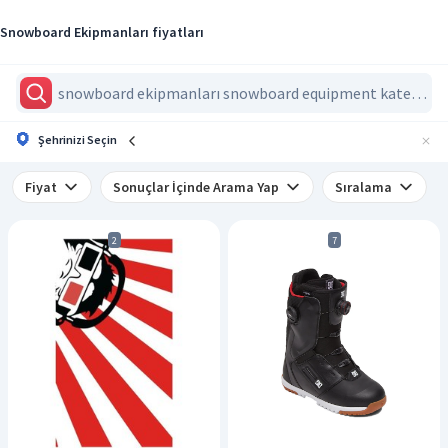
Snowboard Ekipmanları fiyatları
Şehrinizi Seçin
Fiyat
Sonuçlar İçinde Arama Yap
Sıralama
2
7