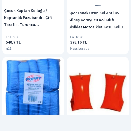
Çocuk Kaptan Kolluğu /
Spor Esnek Uzun Kol Anti Uv
Kaptanlık Pazubandı - Çift
Güneş Koruyucu Kol Kılıfı
Taraflı - Turuncu
Bisiklet Motosiklet Koşu Kolluk
Meridyendukkan Kipsta Çok
Tesettür
En Ucuz
En Ucuz
Renkli
540,7 TL
378,16 TL
n11
Hepsiburada