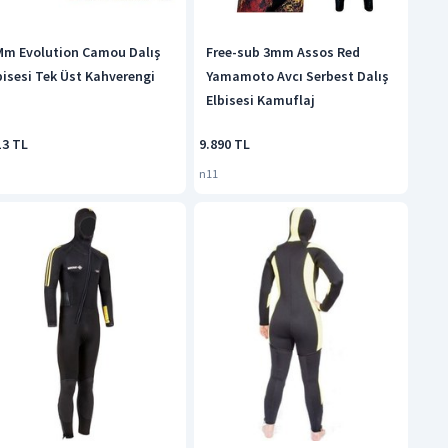
Mm Evolution Camou Dalış
Free-sub 3mm Assos Red
bisesi Tek Üst Kahverengi
Yamamoto Avcı Serbest Dalış
Elbisesi Kamuflaj
13 TL
9.890 TL
n11