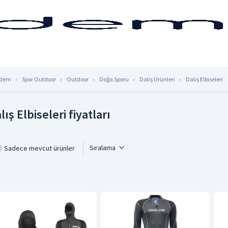
dem
Spor Outdoor
Outdoor
Doğa Sporu
Dalış Ürünleri
Dalış Elbiseleri
lış Elbiseleri fiyatları
Sıralama
Sadece mevcut ürünler
4