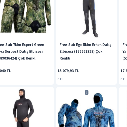
ree-Sub 7Mm Expert Green
Free-Sub Ege 5Mm Erkek Dalış
Fr
vcı Serbest Dalış Elbisesi
Elbisesi (172261328) Çok
Ya
489036424) Çok Renkli
Renkli
(5
.040 TL
15.079,93 TL
17.
n11
n11
7