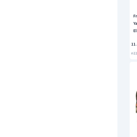
F
Y
E
11
n11