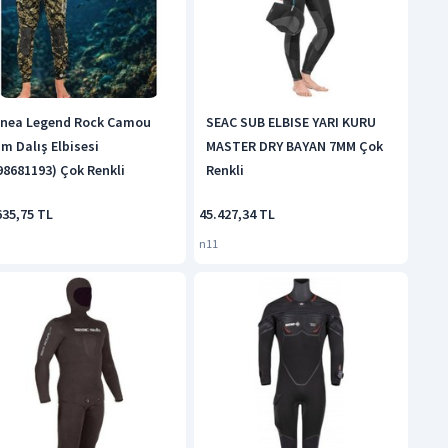
nea Legend Rock Camou
SEAC SUB ELBISE YARI KURU
m Dalış Elbisesi
MASTER DRY BAYAN 7MM Çok
98681193) Çok Renkli
Renkli
635,75 TL
45.427,34 TL
n11