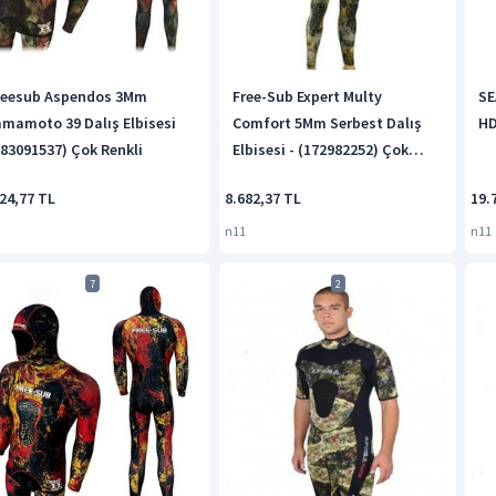
reesub Aspendos 3Mm
Free-Sub Expert Multy
SE
amamoto 39 Dalış Elbisesi
Comfort 5Mm Serbest Dalış
HD
383091537) Çok Renkli
Elbisesi - (172982252) Çok
Renkli
24,77 TL
8.682,37 TL
19.
n11
n11
7
2