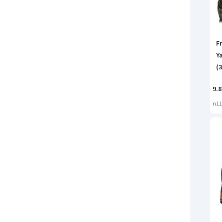
F
Y
(
9.8
n11