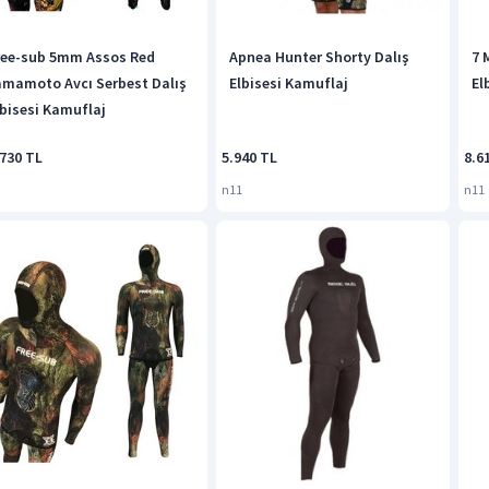
ree-sub 5mm Assos Red
Apnea Hunter Shorty Dalış
7 
amamoto Avcı Serbest Dalış
Elbisesi Kamuflaj
El
lbisesi Kamuflaj
.730 TL
5.940 TL
8.6
n11
n11