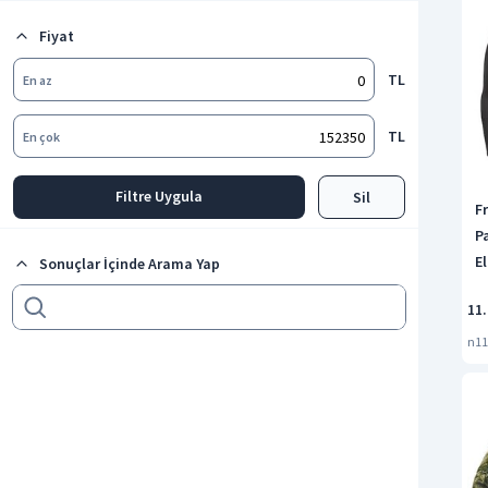
Zıpkın ve Zıpkın Ucu
Fiyat
Dalış Aksesuar ve Yedek Parça
Tüm kategorileri göster
TL
En az
TL
En çok
Filtre Uygula
Sil
F
P
E
Sonuçlar İçinde Arama Yap
R
11
n11