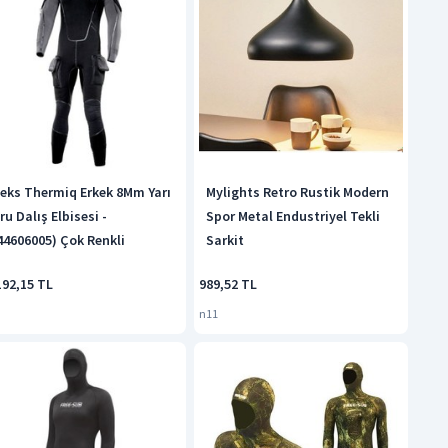
eks Thermiq Erkek 8Mm Yarı
Mylights Retro Rustik Modern
ru Dalış Elbisesi -
Spor Metal Endustriyel Tekli
44606005) Çok Renkli
Sarkit
192,15 TL
989,52 TL
n11