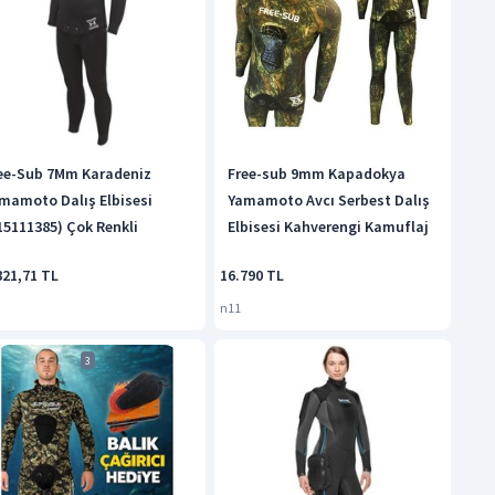
ee-Sub 7Mm Karadeniz
Free-sub 9mm Kapadokya
mamoto Dalış Elbisesi
Yamamoto Avcı Serbest Dalış
15111385) Çok Renkli
Elbisesi Kahverengi Kamuflaj
821,71 TL
16.790 TL
n11
3