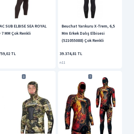
AC SUB ELBISE SEA ROYAL
Beuchat Yarıkuru X-Trem, 6,5
 7 MM Çok Renkli
Mm Erkek Dalış Elbisesi
(521055088) Çok Renkli
759,02 TL
39.374,81 TL
n11
3
7