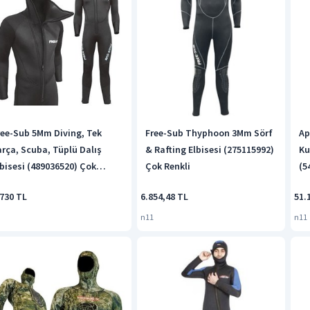
ree-Sub 5Mm Diving, Tek
Free-Sub Thyphoon 3Mm Sörf
Ap
arça, Scuba, Tüplü Dalış
& Rafting Elbisesi (275115992)
Ku
lbisesi (489036520) Çok
Çok Renkli
(5
enkli
.730 TL
6.854,48 TL
51.
n11
n11