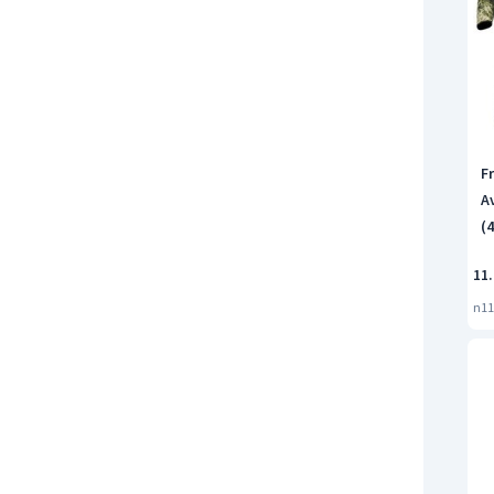
F
A
(
11
n11