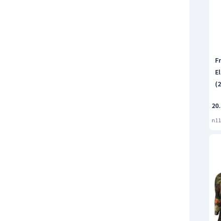
F
E
(
20.
n11