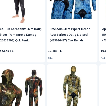
ree-Sub Karadeniz 9Mm Dalış
Free-Sub 5Mm Expert Ocean
Ap
lbisesi Yamamoto Kumaş
Avcı Serbest Dalış Elbisesi
5M
225618909) Çok Renkli
(489036417) Çok Renkli
(4
563,49 TL
10.488 TL
10.
n11
n11