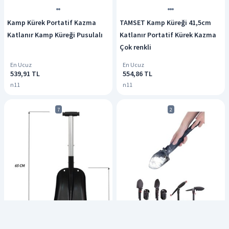
Kamp Kürek Portatif Kazma
TAMSET Kamp Küreği 41,5cm
Katlanır Kamp Küreği Pusulalı
Katlanır Portatif Kürek Kazma
Çok renkli
En Ucuz
En Ucuz
539,91 TL
554,86 TL
n11
n11
7
2