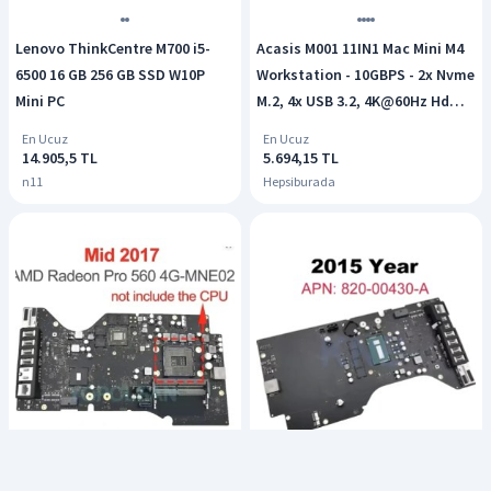
Lenovo ThinkCentre M700 i5-
Acasis M001 11IN1 Mac Mini M4
6500 16 GB 256 GB SSD W10P
Workstation - 10GBPS - 2x Nvme
Mini PC
M.2, 4x USB 3.2, 4K@60Hz Hdmı,
Sd/tf Card 3.0, Dock & Disk
En Ucuz
En Ucuz
Kutusu (M001)
14.905,5 TL
5.694,15 TL
n11
Hepsiburada