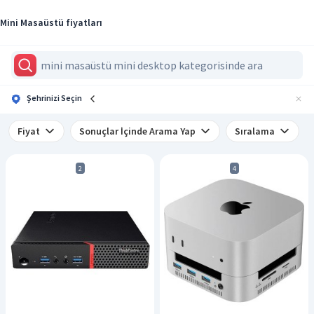
Mini Masaüstü fiyatları
Şehrinizi Seçin
Fiyat
Sonuçlar İçinde Arama Yap
Sıralama
2
4