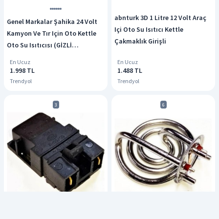
abnturk 3D 1 Litre 12 Volt Araç
Genel Markalar Şahika 24 Volt
Içi Oto Su Isıtıcı Kettle
Kamyon Ve Tır Için Oto Kettle
Çakmaklık Girişli
Oto Su Isıtıcısı (GİZLİ
REZİSTANS)
En Ucuz
En Ucuz
1.998 TL
1.488 TL
Trendyol
Trendyol
3
6