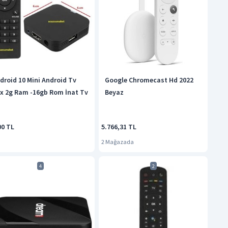
droid 10 Mini Android Tv
Google Chromecast Hd 2022
x 2g Ram -16gb Rom İnat Tv
Beyaz
00 TL
5.766,31 TL
2 Mağazada
4
2