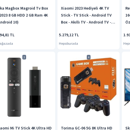
lka Magbox Magroid Tv Box
Xiaomi 2023 Hediyeli 4K TV
Re
2023 8 GB HDD 2 GB Ram 4K
Stick - TV Stick - Android TV
16
Android 10)
Box - Akıllı TV - Android TV -
Öz
Smart Box
94,81 TL
5.279,12 TL
1.9
Mağazada
Hepsiburada
Hep
3
4
iaomi Mi TV Stick 4K Ultra HD
Torima GC-06 5G 8K Ultra HD
Sk