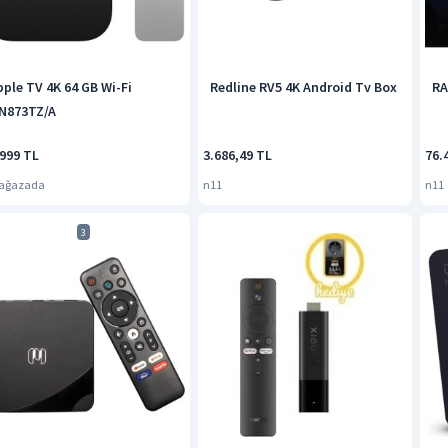
pple TV 4K 64 GB Wi-Fi
Redline RV5 4K Android Tv Box
RA
N873TZ/A
.999 TL
3.686,49 TL
76.
Mağazada
n11
n11
3