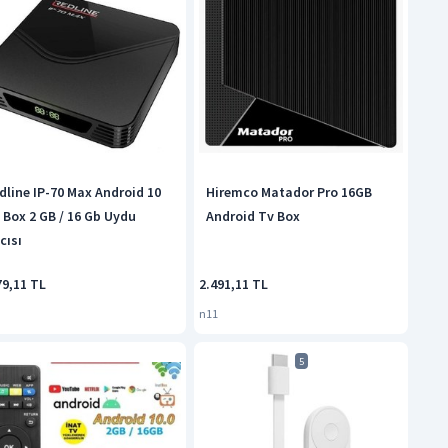
dline IP-70 Max Android 10
Hiremco Matador Pro 16GB
 Box 2 GB / 16 Gb Uydu
Android Tv Box
ıcısı
79,11 TL
2.491,11 TL
n11
5