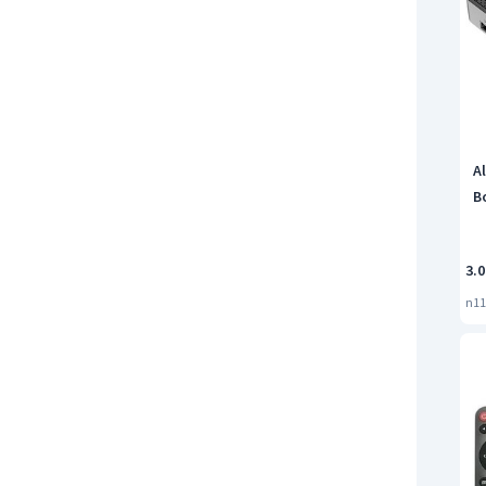
A
B
3.
n11