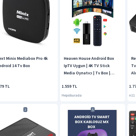
ext Minix Mediabox Pro 4k
Heaven House Android Box
Re
ndroid 14 Tv Box
IpTV Uygun | 4K TV Stick
Tv
Media Oynatıcı | Tv Box |
Al
Android Tv Box | Android Box |
979 TL
1.559 TL
1.7
Android Tv Stick | Tv Box 4K |
Medya Oynatıcı | Wifi Ile
Hepsiburada
n11
Kurulum |
2
5