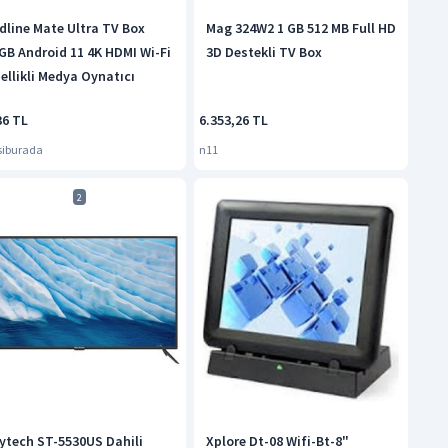
dline Mate Ultra TV Box
Mag 324W2 1 GB 512 MB Full HD
GB Android 11 4K HDMI Wi-Fi
3D Destekli TV Box
ellikli Medya Oynatıcı
36 TL
6.353,26 TL
siburada
n11
2
ytech ST-5530US Dahili
Xplore Dt-08 Wifi-Bt-8"