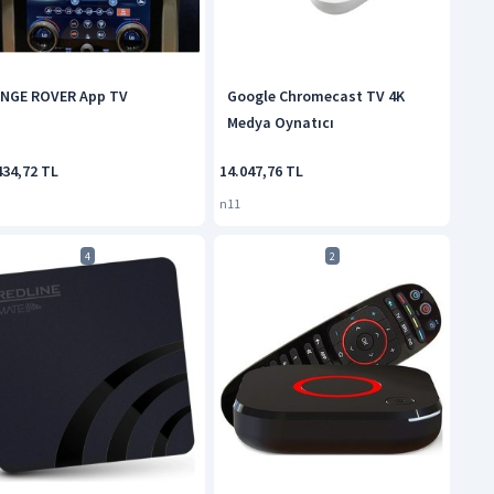
NGE ROVER App TV
Google Chromecast TV 4K
Medya Oynatıcı
434,72 TL
14.047,76 TL
n11
4
2