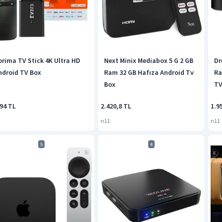
orima TV Stick 4K Ultra HD
Next Minix Mediabox 5 G 2 GB
Dr
ndroid TV Box
Ram 32 GB Hafıza Android Tv
Ra
Box
TV
594 TL
2.420,8 TL
1.9
n11
n11
5
4