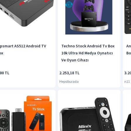
lpsmart AS512 Android TV
Techno Stock Android Tv Box
An
ox
10k Ultra Hd Medya Oynatıcı
Bo
Ve Oyun Cihazı
000 TL
2.253,18 TL
3.2
Hepsiburada
n11