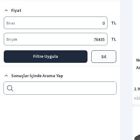
Hoparlör Ayağı ve Askısı
Fiyat
Soundbar
Tüm kategorileri göster
TL
En az
TL
En çok
Filtre Uygula
Sil
N
A
Sonuçlar İçinde Arama Yap
1.
n11