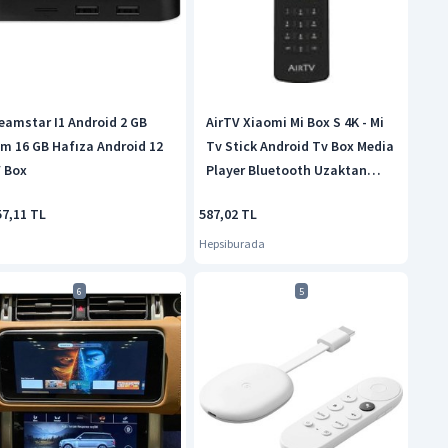
eamstar I1 Android 2 GB
AirTV Xiaomi Mi Box S 4K - Mi
m 16 GB Hafıza Android 12
Tv Stick Android Tv Box Media
 Box
Player Bluetooth Uzaktan
Kumanda
57,11 TL
587,02 TL
Hepsiburada
6
5