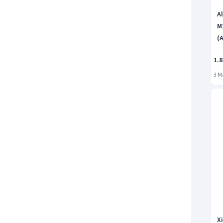
A
M
(
1.8
3 
X