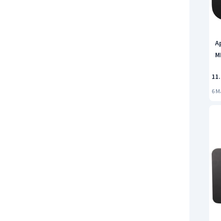
A
M
11
6 