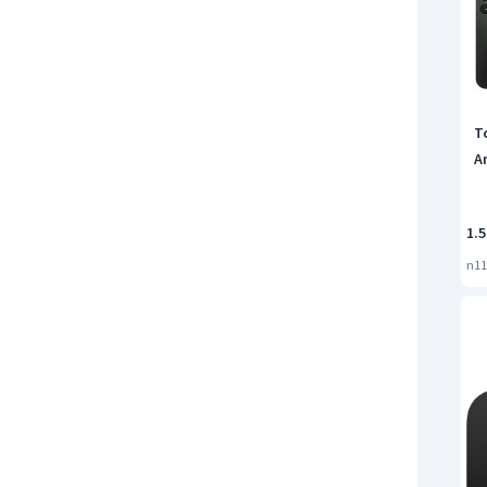
T
A
1.
n11