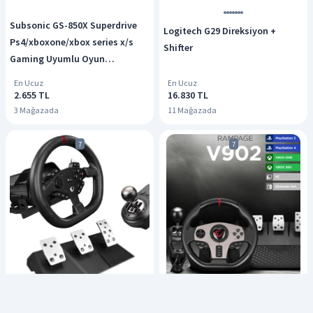
Subsonic GS-850X Superdrive
Logitech G29 Direksiyon +
Ps4/xboxone/xbox series x/s
Shifter
Gaming Uyumlu Oyun
Direksiyonu
En Ucuz
En Ucuz
2.655 TL
16.830 TL
3 Mağazada
11 Mağazada
7
7