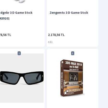
zdgnkr 3 D Game Stıck
Zengemtx 3 D Game Stıck
439101
78,56 TL
2.178,56 TL
n11
3
6