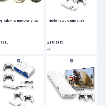
rş Takımı E-mon Assist Ss
Hnrlıshp 3 D Game Stıck
,68 TL
2.178,56 TL
n11
5
5