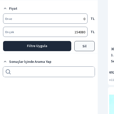
Nintendo Dsi Aksesuarları
Fiyat
TL
En az
TL
En çok
Filtre Uygula
Sil
3
1
S
Sonuçlar İçinde Arama Yap
69
n11