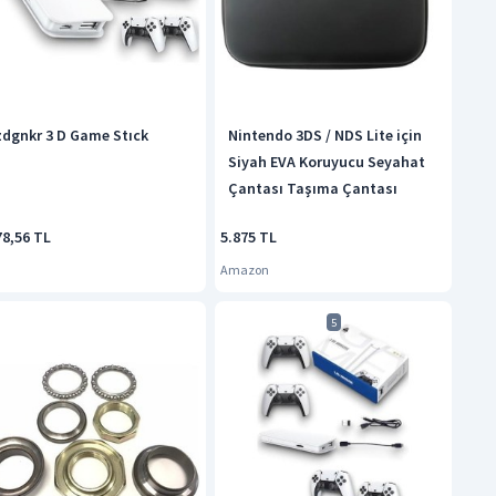
zdgnkr 3 D Game Stıck
Nintendo 3DS / NDS Lite için
Siyah EVA Koruyucu Seyahat
Çantası Taşıma Çantası
78,56 TL
5.875 TL
Amazon
5