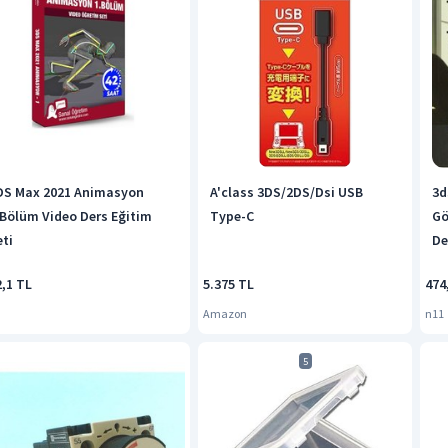
DS Max 2021 Animasyon
A'class 3DS/2DS/Dsi USB
3d
.Bölüm Video Ders Eğitim
Type-C
Gö
eti
De
2,1 TL
5.375 TL
474
Amazon
n11
5