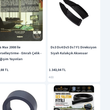
s Max 2008 İle
Ds3 Ds4 Ds5 Ds7 F1 Direksiyon
rselleştirme - Emrah Çelik -
Siyah Kulakçık Aksesuar
ğişim Yayınları
,88 TL
1.343,04 TL
n11
3