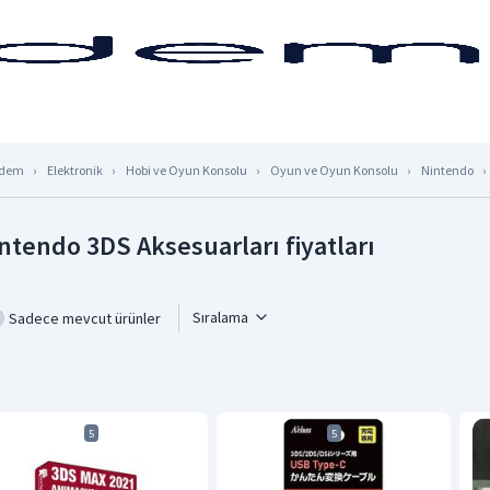
dem
Elektronik
Hobi ve Oyun Konsolu
Oyun ve Oyun Konsolu
Nintendo
ntendo 3DS Aksesuarları fiyatları
Sıralama
Sadece mevcut ürünler
5
5