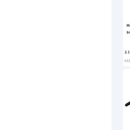
M
6
2.1
n11