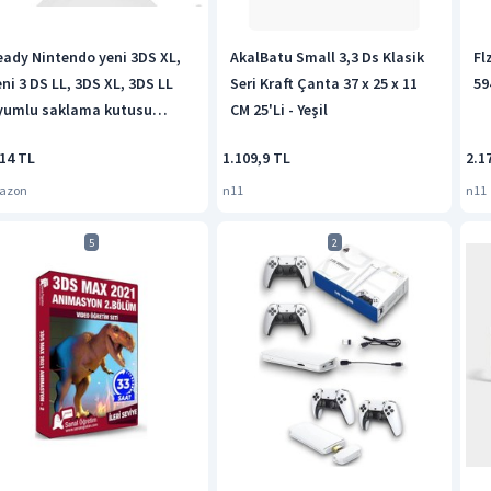
eady Nintendo yeni 3DS XL,
AkalBatu Small 3,3 Ds Klasik
Fl
eni 3 DS LL, 3DS XL, 3DS LL
Seri Kraft Çanta 37 x 25 x 11
59
yumlu saklama kutusu
CM 25'Li - Yeşil
intendo ekranda net
914 TL
1.109,9 TL
2.1
aklama kutusu RTT-3DS-
0101-BLACK
azon
n11
n11
5
2