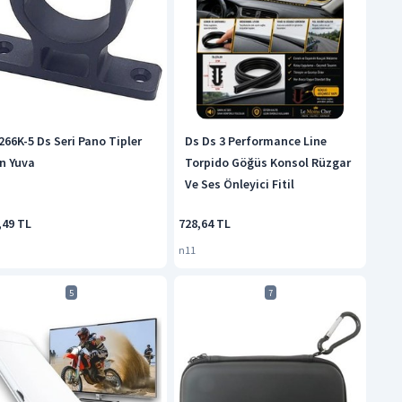
266K-5 Ds Seri Pano Tipler
Ds Ds 3 Performance Line
in Yuva
Torpido Göğüs Konsol Rüzgar
Ve Ses Önleyici Fitil
,49 TL
728,64 TL
n11
5
7