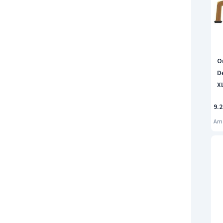
O
D
XL
Bi
9.
Am