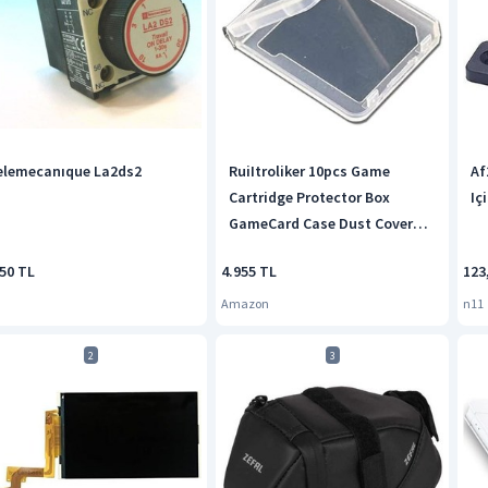
elemecanıque La2ds2
RuiItroliker 10pcs Game
Af
Cartridge Protector Box
Iç
GameCard Case Dust Cover
for DS 3DS DSI Cartridge
450 TL
4.955 TL
123
Single Gamecard
Amazon
n11
2
3