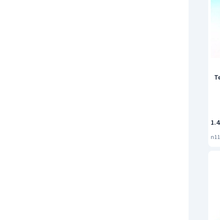
T
1.
n11