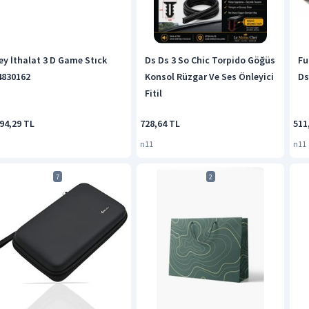
ey İthalat 3 D Game Stıck
Ds Ds 3 So Chic Torpido Göğüs
Fu
4830162
Konsol Rüzgar Ve Ses Önleyici
Ds
Fitil
94,29 TL
728,64 TL
511
n11
n11
7
2