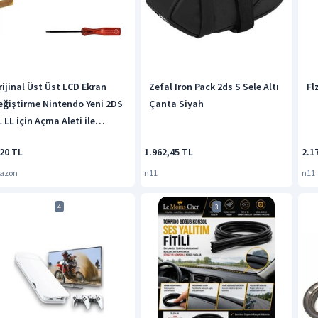
rijinal Üst Üst LCD Ekran
Zefal Iron Pack 2ds S Sele Altı
Fl
eğiştirme Nintendo Yeni 2DS
Çanta Siyah
 LL için Açma Aleti ile
rlikte
220 TL
1.962,45 TL
2.1
azon
n11
n11
4
3