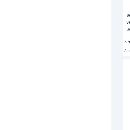
B
y
u
N
5.
s
B
Am