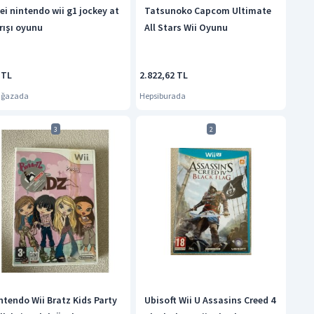
ei nintendo wii g1 jockey at
Tatsunoko Capcom Ultimate
rışı oyunu
All Stars Wii Oyunu
 TL
2.822,62 TL
ağazada
Hepsiburada
3
2
ntendo Wii Bratz Kids Party
Ubisoft Wii U Assasins Creed 4