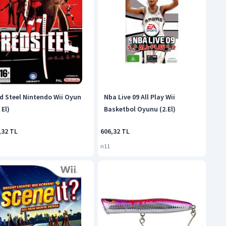
d Steel Nintendo Wii Oyun
Nba Live 09 All Play Wii
 El)
Basketbol Oyunu (2.El)
,32 TL
606,32 TL
n11