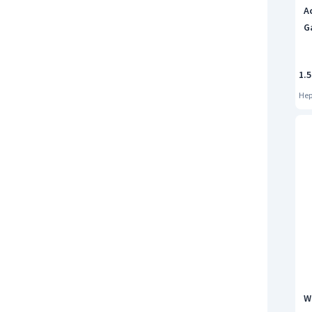
A
G
1.
Hep
W