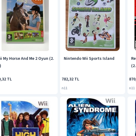
ii My Horse And Me 2 Oyun (2.
Nintendo Wii Sports Island
Re
)
(2.
0,32 TL
782,32 TL
870
n11
n11