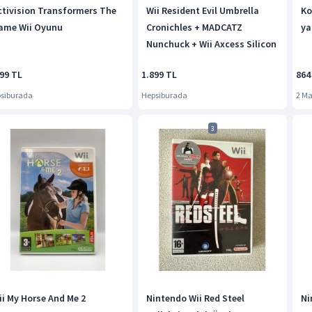
ctivision Transformers The
Wii Resident Evil Umbrella
Ko
ame Wii Oyunu
Cronichles + MADCATZ
ya
Nunchuck + Wii Axcess Silicon
599 TL
1.899 TL
864
siburada
Hepsiburada
2 M
3
ii My Horse And Me 2
Nintendo Wii Red Steel
Ni