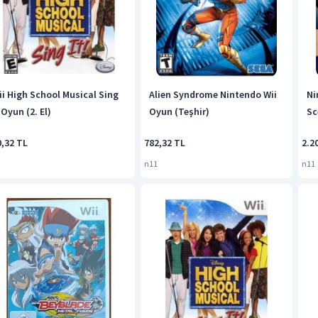
ii High School Musical Sing
Alien Syndrome Nintendo Wii
Ni
 Oyun (2. El)
Oyun (Teşhir)
Sc
0,32 TL
782,32 TL
2.2
n11
n11