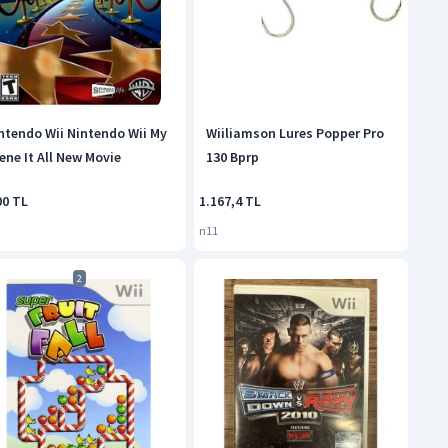
ntendo Wii Nintendo Wii My
Wiiliamson Lures Popper Pro
ene It All New Movie
130 Bprp
00 TL
1.167,4 TL
n11
2