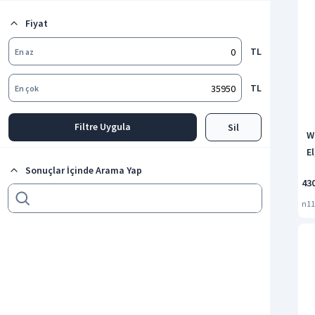
Fiyat
TL
En az
TL
En çok
Filtre Uygula
Sil
W
El
Sonuçlar İçinde Arama Yap
43
n11