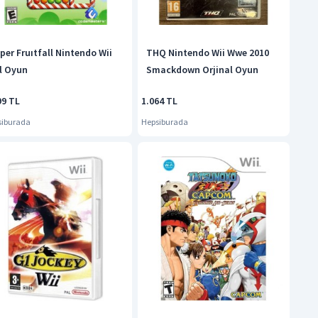
per Fruıtfall Nintendo Wii
THQ Nintendo Wii Wwe 2010
l Oyun
Smackdown Orjinal Oyun
99 TL
1.064 TL
siburada
Hepsiburada