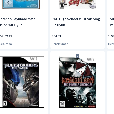
intendo Beyblade Metal
Wii High School Musical: Sing
Su
usion Wii Oyunu
It Oyun
Pa
52,02 TL
464 TL
1.9
siburada
Hepsiburada
Hep
3