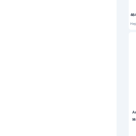
46
Hep
A
M