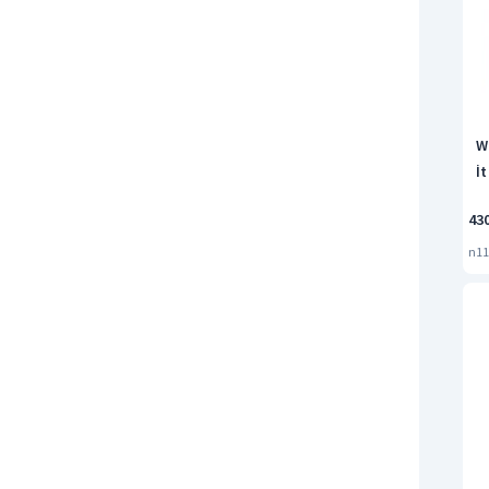
W
İt
43
n11