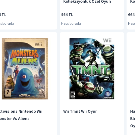
Kolleksiyonluk Özel Oyun
Ko
4 TL
964 TL
664
siburada
Hepsiburada
Hep
ctivisions Nintendo Wii
Wii Tmnt Wii Oyun
Ha
onster Vs Aliens
Bl
O