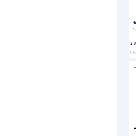
N
F
2.3
Hep