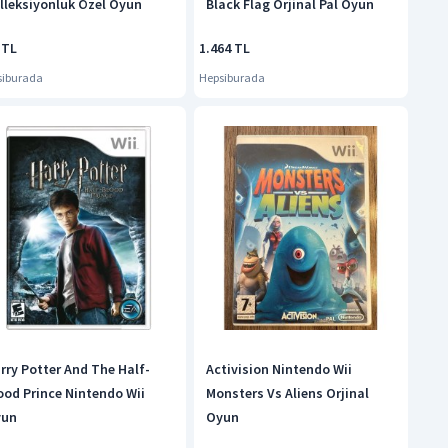
lleksiyonluk Özel Oyun
Black Flag Orjinal Pal Oyun
 TL
1.464 TL
siburada
Hepsiburada
rry Potter And The Half-
Activision Nintendo Wii
ood Prince Nintendo Wii
Monsters Vs Aliens Orjinal
yun
Oyun