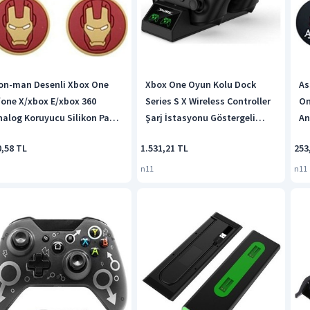
ron-man Desenli Xbox One
Xbox One Oyun Kolu Dock
As
/one X/xbox E/xbox 360
Series S X Wireless Controller
On
nalog Koruyucu Silikon Pad
Şarj İstasyonu Göstergeli
An
rmızı Sarı
800mah
0,58 TL
1.531,21 TL
253
n11
n11