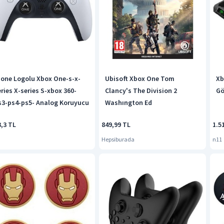
-one Logolu Xbox One-s-x-
Ubisoft Xbox One Tom
Xb
eries X-series S-xbox 360-
Clancy's The Division 2
Gö
s3-ps4-ps5- Analog Koruyucu
Washıngton Ed
3,3 TL
849,99 TL
1.5
Hepsiburada
n11