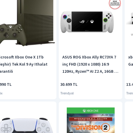
icrosoft Xbox One X 1Tb
ASUS ROG Xbox Ally RC73YA 7
xb
eşhir) Tek Kol 9 Ay Ithalat
inç FHD (1920 x 1080) 16:9
Ga
arantili
120Hz, Ryzen™ AI Z2 A, 16GB ,
512GB PCIE M.2.
.990 TL
30.699 TL
13.
ix
Trendyol
Tren