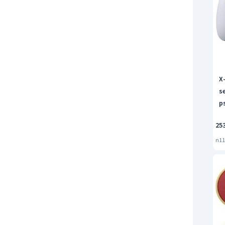
X
s
p
25
n11