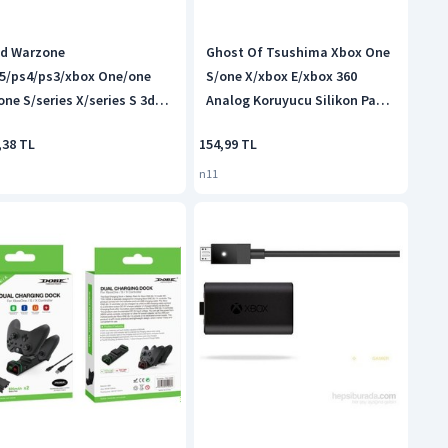
d Warzone
Ghost Of Tsushima Xbox One
5/ps4/ps3/xbox One/one
S/one X/xbox E/xbox 360
one S/series X/series S 3d
Analog Koruyucu Silikon Pad-2
alog Silikon Koruyucu -4
Adet
,38 TL
154,99 TL
et Warzone 2
n11