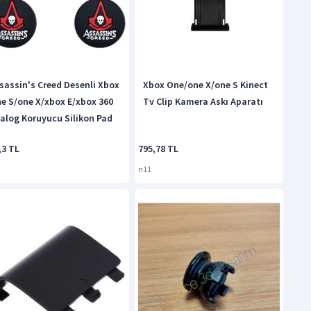
sassin's Creed Desenli Xbox
Xbox One/one X/one S Kinect
e S/one X/xbox E/xbox 360
Tv Clip Kamera Askı Aparatı
alog Koruyucu Silikon Pad
,3 TL
795,78 TL
n11