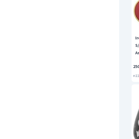
I
S
A
Kı
25
n11