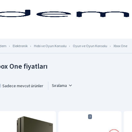
dem
Elektronik
Hobi ve Oyun Konsolu
Oyun ve Oyun Konsolu
Xbox One
ox One fiyatları
Sıralama
Sadece mevcut ürünler
7