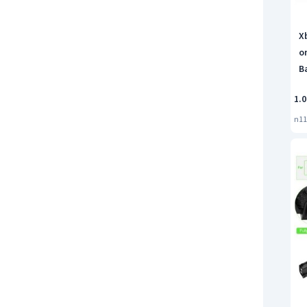
X
o
B
1.0
n11