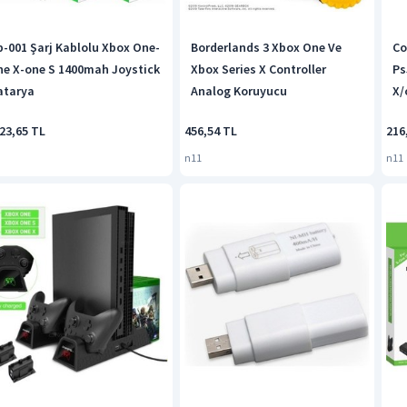
b-001 Şarj Kablolu Xbox One-
Borderlands 3 Xbox One Ve
Co
ne X-one S 1400mah Joystick
Xbox Series X Controller
Ps
atarya
Analog Koruyucu
X/
An
23,65 TL
456,54 TL
216
Ad
n11
n11