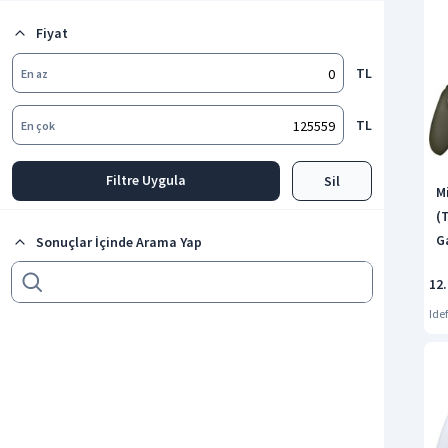
Fiyat
TL
En az
TL
En çok
Filtre Uygula
Sil
M
(T
G
Sonuçlar İçinde Arama Yap
12
Idef