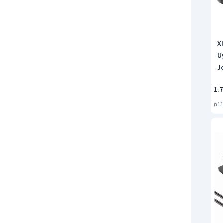
X
U
J
1.7
n11