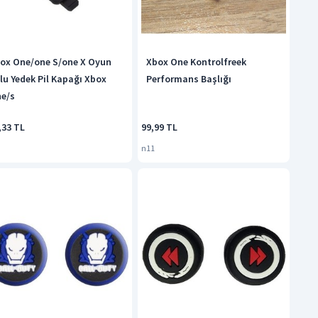
ox One/one S/one X Oyun
Xbox One Kontrolfreek
lu Yedek Pil Kapağı Xbox
Performans Başlığı
e/s
,33 TL
99,99 TL
n11