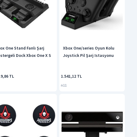
ox One Stand Fanlı Şarj
Xbox One/series Oyun Kolu
stergeli Dock Xbox One X S
Joystick Pil Şarj Istasyonu
19,86 TL
1.541,12 TL
n11