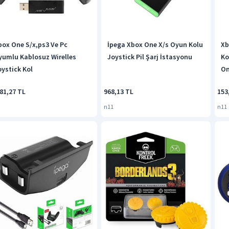
box One S/x,ps3 Ve Pc
İpega Xbox One X/s Oyun Kolu
Xb
yumlu Kablosuz Wirelles
Joystick Pil Şarj İstasyonu
Ko
oystick Kol
On
81,27 TL
968,13 TL
153
n11
n11