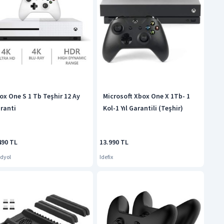
ox One S 1 Tb Teşhir 12 Ay
Microsoft Xbox One X 1Tb- 1
ranti
Kol-1 Yıl Garantili (Teşhir)
490 TL
13.990 TL
dyol
Idefix