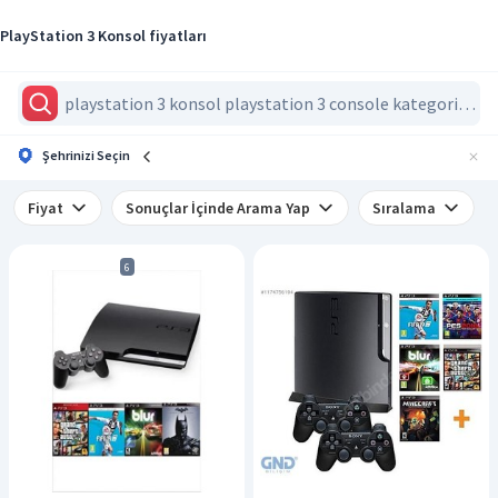
PlayStation 3 Konsol fiyatları
Şehrinizi Seçin
Fiyat
Sonuçlar İçinde Arama Yap
Sıralama
6