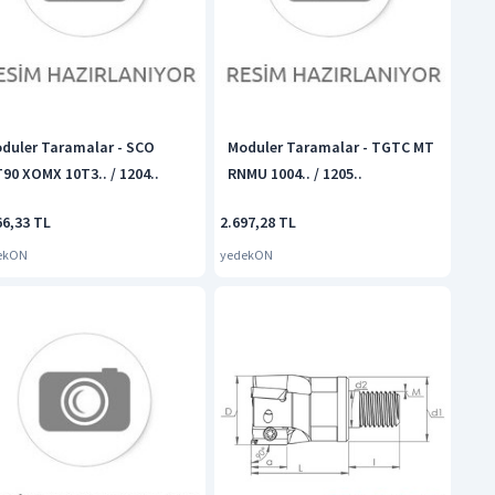
duler Taramalar - SCO
Moduler Taramalar - TGTC MT
90 XOMX 10T3.. / 1204..
RNMU 1004.. / 1205..
66,33 TL
2.697,28 TL
ekON
yedekON