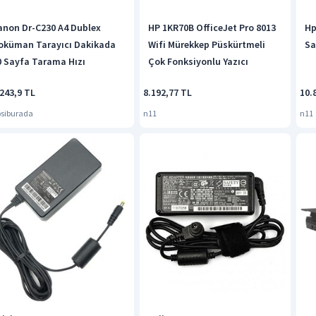
anon Dr-C230 A4 Dublex
HP 1KR70B OfficeJet Pro 8013
Hp
oküman Tarayıcı Dakikada
Wifi Mürekkep Püskürtmeli
Sa
0 Sayfa Tarama Hızı
Çok Fonksiyonlu Yazıcı
243,9 TL
8.192,77 TL
10.
siburada
n11
n11