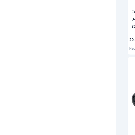
C
D
3
20.
Hep