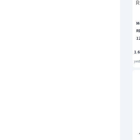
M
RD
1
1.6
ye