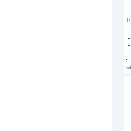
M
M
2.1
ye