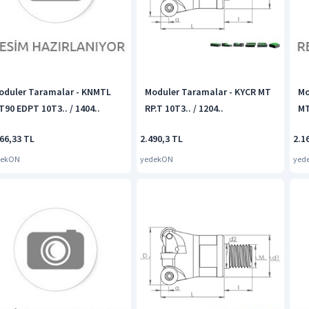
oduler Taramalar - KNMTL
Moduler Taramalar - KYCR MT
Mo
T90 EDPT 10T3.. / 1404..
RP.T 10T3.. / 1204..
MT
66,33 TL
2.490,3 TL
2.1
dekON
yedekON
yed