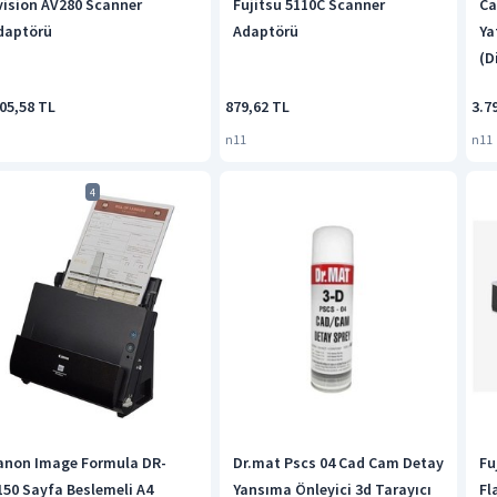
vision AV280 Scanner
Fujitsu 5110C Scanner
Ca
daptörü
Adaptörü
Ya
(D
05,58 TL
879,62 TL
3.7
n11
n11
4
anon Image Formula DR-
Dr.mat Pscs 04 Cad Cam Detay
Fu
150 Sayfa Beslemeli A4
Yansıma Önleyici 3d Tarayıcı
Fl