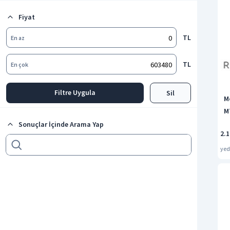
Barkod Ürünleri
Fiyat
Tüm kategorileri göster
TL
En az
TL
En çok
Filtre Uygula
Sil
M
M
Sonuçlar İçinde Arama Yap
2.1
ye