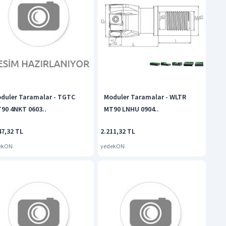
duler Taramalar - TGTC
Moduler Taramalar - WLTR
90 4NKT 0603..
MT90 LNHU 0904..
47,32 TL
2.211,32 TL
ekON
yedekON