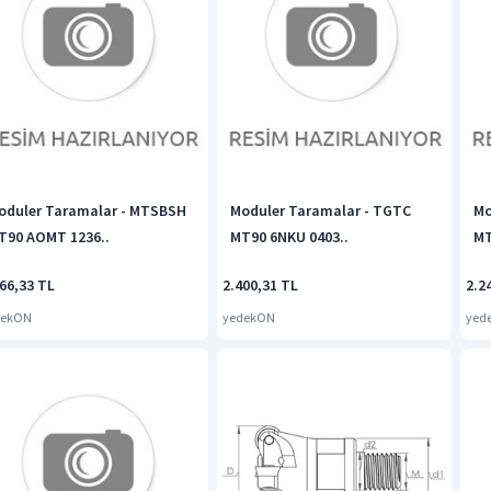
oduler Taramalar - MTSBSH
Moduler Taramalar - TGTC
Mo
T90 AOMT 1236..
MT90 6NKU 0403..
MT
66,33 TL
2.400,31 TL
2.2
dekON
yedekON
yed