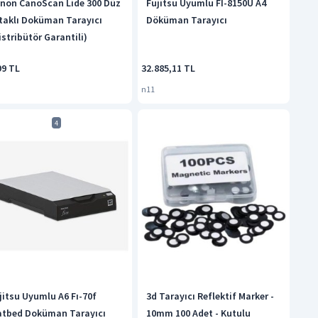
non CanoScan Lide 300 Düz
Fujitsu Uyumlu FI-8150U A4
taklı Doküman Tarayıcı
Döküman Tarayıcı
istribütör Garantili)
99 TL
32.885,11 TL
n11
4
jitsu Uyumlu A6 Fı-70f
3d Tarayıcı Reflektif Marker -
atbed Doküman Tarayıcı
10mm 100 Adet - Kutulu