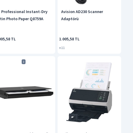
 Professional Instant-Dry
Avision AD230 Scanner
tin Photo Paper Q8759A
Adaptörü
805,58 TL
1.005,58 TL
n11
3