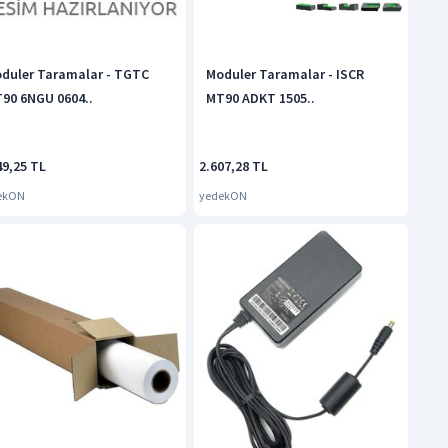
duler Taramalar - TGTC
Moduler Taramalar - ISCR
90 6NGU 0604..
MT90 ADKT 1505..
49,25 TL
2.607,28 TL
ekON
yedekON