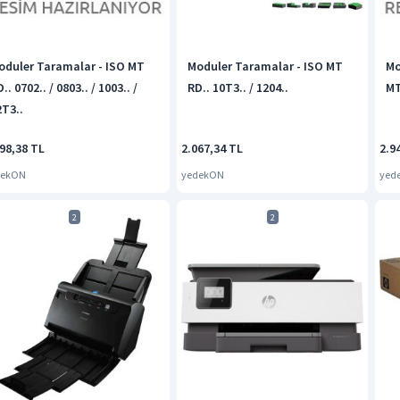
oduler Taramalar - ISO MT
Moduler Taramalar - ISO MT
Mo
.. 0702.. / 0803.. / 1003.. /
RD.. 10T3.. / 1204..
MT
2T3..
98,38 TL
2.067,34 TL
2.9
dekON
yedekON
yed
2
2