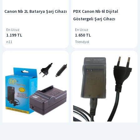
Canon Nb 2L Batarya Şarj Cihazı
PDX Canon Nb 6l Dijital
Göstergeli Şarj Cihazı
En Ucuz
En Ucuz
1.199 TL
1.650 TL
n11
Trendyol
Digital Power Fuji FinePix NP-95
PDX Nikon D3400, Şarz Aleti