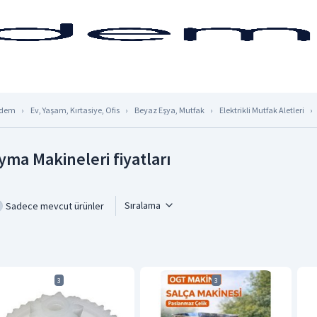
dem
Ev, Yaşam, Kırtasiye, Ofis
Beyaz Eşya, Mutfak
Elektrikli Mutfak Aletleri
yma Makineleri fiyatları
Sıralama
Sadece mevcut ürünler
3
3