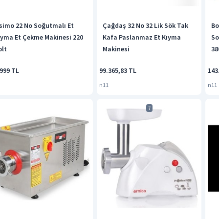
simo 22 No Soğutmalı Et
Çağdaş 32 No 32 Lik Sök Tak
Bo
ıyma Et Çekme Makinesi 220
Kafa Paslanmaz Et Kıyma
So
olt
Makinesi
38
.999 TL
99.365,83 TL
143
n11
n11
7