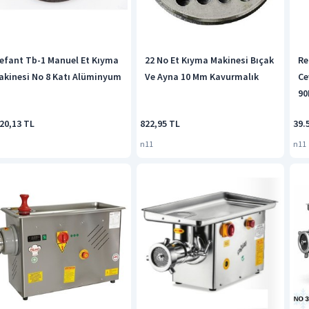
lefant Tb-1 Manuel Et Kıyma
22 No Et Kıyma Makinesi Bıçak
Re
akinesi No 8 Katı Alüminyum
Ve Ayna 10 Mm Kavurmalık
Ce
90
20,13 TL
822,95 TL
39.
n11
n11