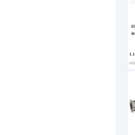
E
M
1.1
n11