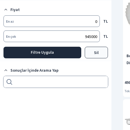
Mutfak Şefi
Fiyat
Tüm kategorileri göster
TL
En az
TL
En çok
Filtre Uygula
Sil
B
Di
Sonuçlar İçinde Arama Yap
49
Tek