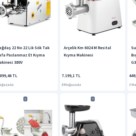
ağdaş 22 No 22 Lik Sök Tak
Arçelik Km 6024 M Resital
Su
afa Paslanmaz Et Kıyma
Kıyma Makinesi
Bı
akinesi 380V
G3
Uy
099,46 TL
7.199,1 TL
449
Mağazada
8 Mağazada
3 M
2
7