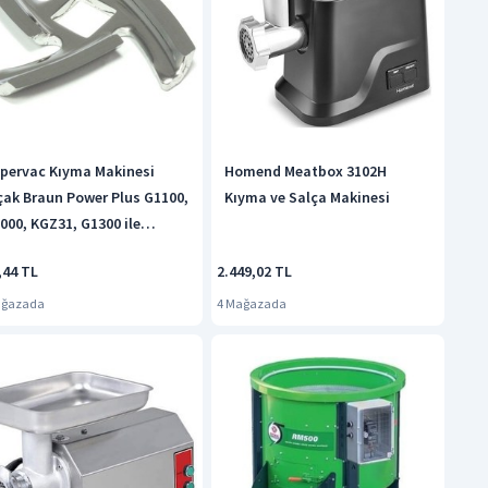
pervac Kıyma Makinesi
Homend Meatbox 3102H
çak Braun Power Plus G1100,
Kıyma ve Salça Makinesi
000, KGZ31, G1300 ile
umlu
,44 TL
2.449,02 TL
ağazada
4 Mağazada