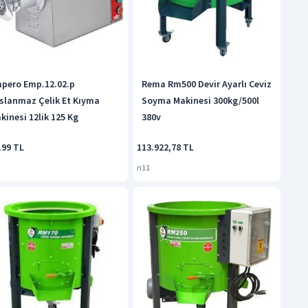
pero Emp.12.02.p
Rema Rm500 Devir Ayarlı Ceviz
slanmaz Çelik Et Kıyma
Soyma Makinesi 300kg/500l
kinesi 12lik 125 Kg
380v
199 TL
113.922,78 TL
n11