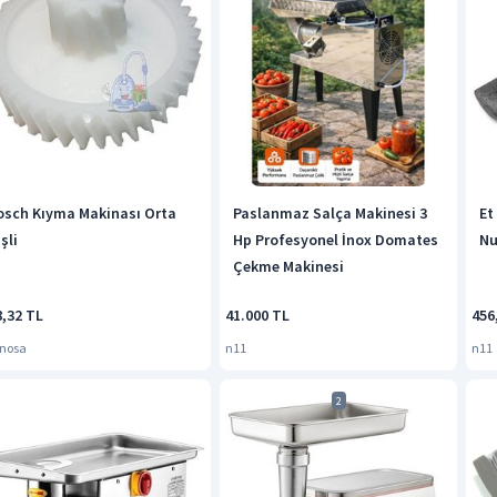
osch Kıyma Makinası Orta
Paslanmaz Salça Makinesi 3
Et
şli
Hp Profesyonel İnox Domates
Nu
Çekme Makinesi
8,32 TL
41.000 TL
456
nosa
n11
n11
2