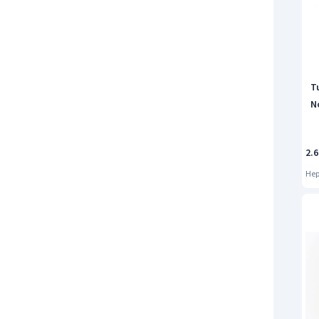
T
No
2.6
Hep