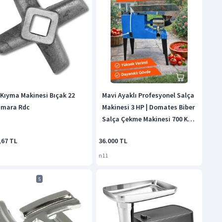
 Kıyma Makinesi Bıçak 22
Mavi Ayaklı Profesyonel Salça
mara Rdc
Makinesi 3 HP | Domates Biber
Salça Çekme Makinesi 700 Kg
Kapasiteli
,67 TL
36.000 TL
n11
5