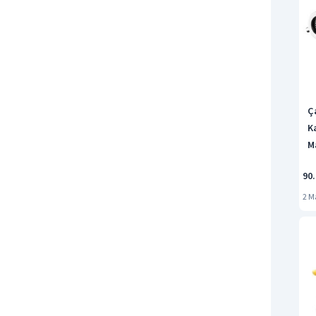
Ç
K
M
90.
2 