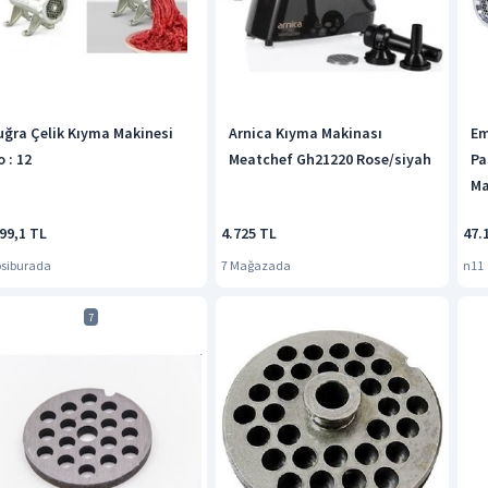
uğra Çelik Kıyma Makinesi
Arnica Kıyma Makinası
Em
 : 12
Meatchef Gh21220 Rose/siyah
Pa
Ma
99,1 TL
4.725 TL
47.
siburada
7 Mağazada
n11
7