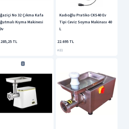
ğaziçi No 32 Çıkma Kafa
Kadıoğlu Pratiko CKS40 Ev
ğutmalı Kıyma Makinesi
Tipi Ceviz Soyma Makinası 40
0v
L
.285,25 TL
22.695 TL
n11
3