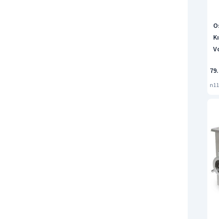
O
K
V
79
n11