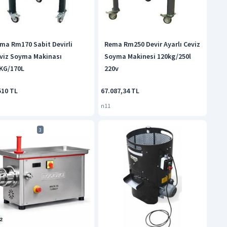
ma Rm170 Sabit Devirli
Rema Rm250 Devir Ayarlı Ceviz
viz Soyma Makinası
Soyma Makinesi 120kg/250l
KG/170L
220v
510 TL
67.087,34 TL
n11
3