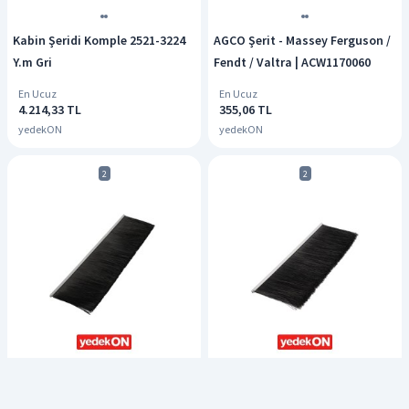
Kabin Şeridi Komple 2521-3224
AGCO Şerit - Massey Ferguson /
Y.m Gri
Fendt / Valtra | ACW1170060
En Ucuz
En Ucuz
4.214,33 TL
355,06 TL
yedekON
yedekON
2
2
AGCO Şerit - Massey Ferguson /
AGCO Şerit - Massey Ferguson /