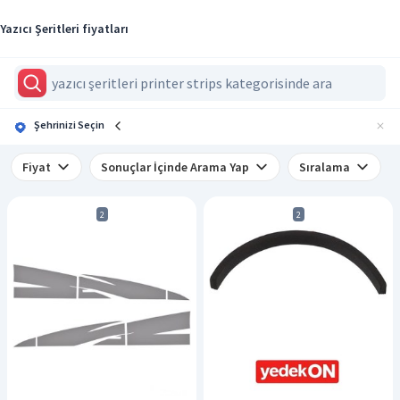
Yazıcı Şeritleri fiyatları
Şehrinizi Seçin
Fiyat
Sonuçlar İçinde Arama Yap
Sıralama
2
2