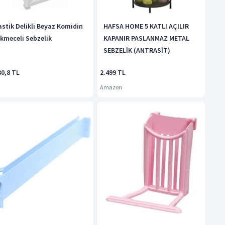
astik Delikli Beyaz Komidin
HAFSA HOME 5 KATLI AÇILIR
kmeceli Sebzelik
KAPANIR PASLANMAZ METAL
SEBZELİK (ANTRASİT)
30,8 TL
2.499 TL
Amazon