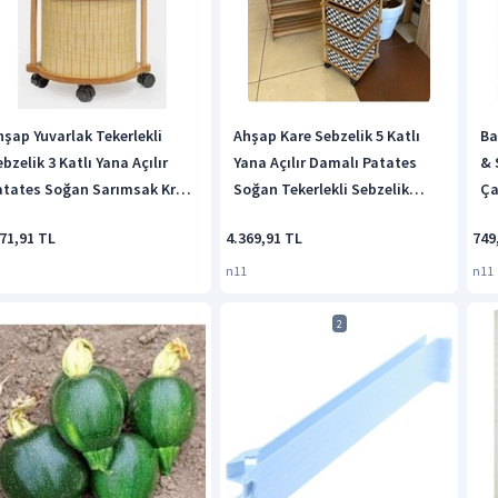
hşap Yuvarlak Tekerlekli
Ahşap Kare Sebzelik 5 Katlı
Ba
bzelik 3 Katlı Yana Açılır
Yana Açılır Damalı Patates
& 
atates Soğan Sarımsak Krem
Soğan Tekerlekli Sebzelik
Ça
rem
Siyah - Beyaz
Be
71,91 TL
4.369,91 TL
749
n11
n11
2