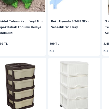
0 Adet Tohum Nadir Yeşil Mini
Beko Uyumlu B 9478 NEX -
3 
opak Kabak Tohumu Hediye
Sebzelik Orta Ray
Te
ohumlud
Se
,99 TL
699 TL
3.4
n11
n11