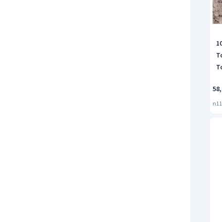
1
T
T
58
n11