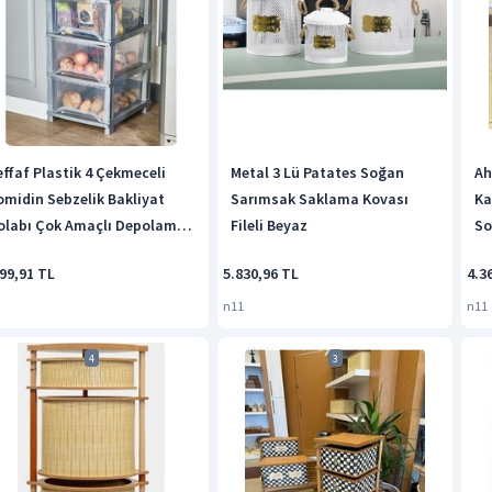
effaf Plastik 4 Çekmeceli
Metal 3 Lü Patates Soğan
Ah
omidin Sebzelik Bakliyat
Sarımsak Saklama Kovası
Ka
olabı Çok Amaçlı Depolama
Fileli Beyaz
So
üzenleyici Şeffaf Gri
Ka
99,91 TL
5.830,96 TL
4.3
n11
n11
4
3