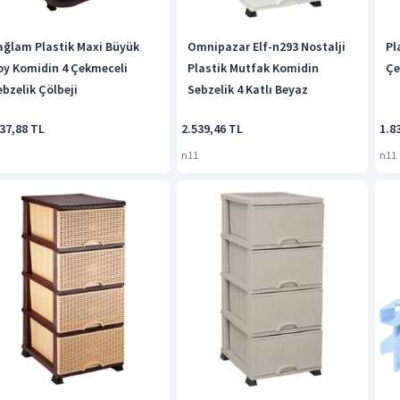
ağlam Plastik Maxi Büyük
Omnipazar Elf-n293 Nostalji
Pl
oy Komidin 4 Çekmeceli
Plastik Mutfak Komidin
Çe
ebzelik Çölbeji
Sebzelik 4 Katlı Beyaz
37,88 TL
2.539,46 TL
1.8
n11
n11