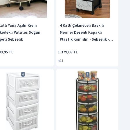
Katlı Yana Açılır Krem
4 Katlı Çekmeceli Baskılı
kerlekli Patates Soğan
Mermer Desenli Kapaklı
peti Sebzelik
Plastik Komidin - Sebzelik -
Çekmece Siyah
99,95 TL
1.379,08 TL
n11
4
2