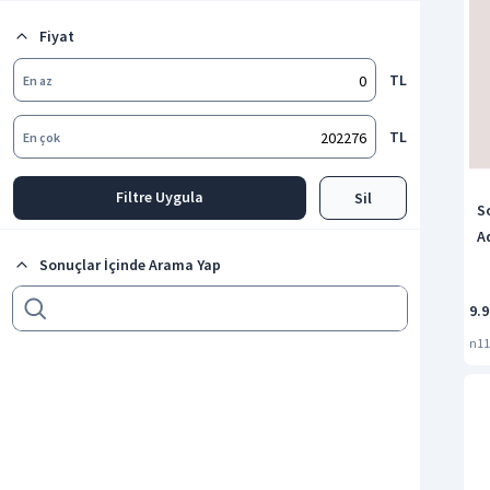
Organizer
Fiyat
Bulaşık Sepetleri
Tüm kategorileri göster
TL
En az
TL
En çok
Filtre Uygula
Sil
S
A
Sonuçlar İçinde Arama Yap
9.
n11