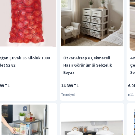
oğan Çuvalı 35 Kiloluk 1000
Özkar Ahşap 8 Çekmeceli
4 
det 52 82
Hasır Görünümlü Sebzelik
Çe
Beyaz
Se
10
999 TL
14.399 TL
6.0
Trendyol
n11
2