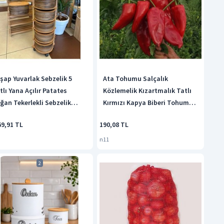
şap Yuvarlak Sebzelik 5
Ata Tohumu Salçalık
tlı Yana Açılır Patates
Közlemelik Kızartmalık Tatlı
ğan Tekerlekli Sebzelik
Kırmızı Kapya Biberi Tohumu
hverengi
70 Tohum
69,91 TL
190,08 TL
n11
2