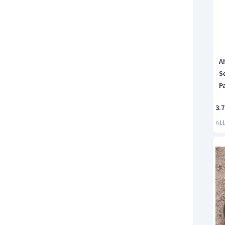
A
Se
P
K
3.7
n11