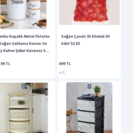
mbu Kapaklı Metal Patates
Soğan Çuvalı 35 Kiloluk 50
Soğan Saklama Kovası Ve
Adet 52 82
y Kahve Şeker Kavanoz Seti
yaz Beyaz
,99 TL
699 TL
n11
3
7