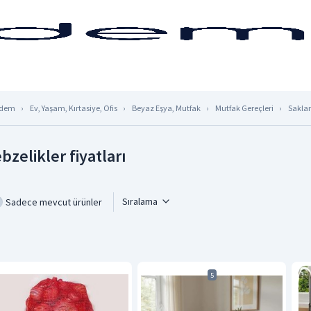
dem
Ev, Yaşam, Kırtasiye, Ofis
Beyaz Eşya, Mutfak
Mutfak Gereçleri
Sakla
bzelikler fiyatları
Sıralama
Sadece mevcut ürünler
5