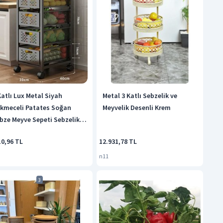
Katlı Lux Metal Siyah
Metal 3 Katlı Sebzelik ve
kmeceli Patates Soğan
Meyvelik Desenli Krem
bze Meyve Sepeti Sebzelik
08-cn
10,96 TL
12.931,78 TL
n11
3