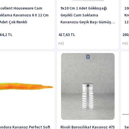
xcellent Houseware Cam
9x10 Cm 1 Adet Gökkuşağı
10
aklama Kavanozu 6 X 12 Cm
Geyikli Cam Saklama
Kr
 Adet Çok Renkli
Kavanozu Geyik Başı Gümüş
12
Renk Hava Geçirmez Y-
Ko
64,2 TL
417,63 TL
280
451,gökkuşağı 6998
Ka
n11
n11
3
andora Kavanoz Perfect Soft
Rivoli Borosilikat Kavanoz 475
Se