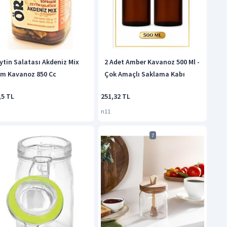
ytin Salatası Akdeniz Mix
2 Adet Amber Kavanoz 500 Ml -
m Kavanoz 850 Cc
Çok Amaçlı Saklama Kabı
,5 TL
251,32 TL
n11
7