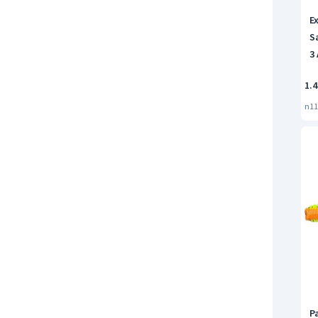
E
S
3
1.4
n11
P