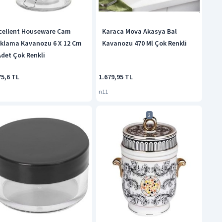
cellent Houseware Cam
Karaca Mova Akasya Bal
klama Kavanozu 6 X 12 Cm
Kavanozu 470 Ml Çok Renkli
Adet Çok Renkli
75,6 TL
1.679,95 TL
n11
2