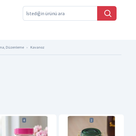
ma, Düzenleme
Kavanoz
4
2