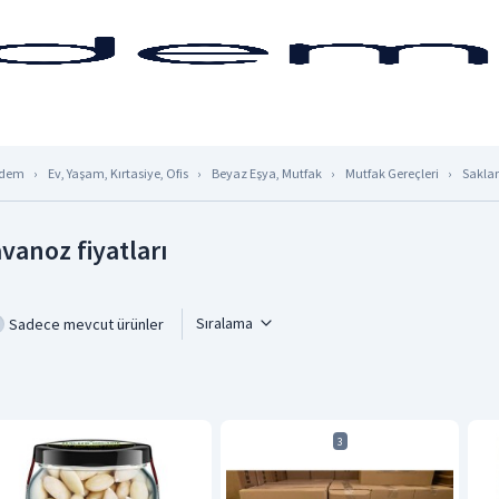
dem
Ev, Yaşam, Kırtasiye, Ofis
Beyaz Eşya, Mutfak
Mutfak Gereçleri
Sakla
vanoz fiyatları
Sıralama
Sadece mevcut ürünler
3