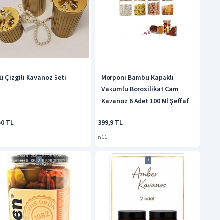
lü Çizgili Kavanoz Seti
Morponi Bambu Kapaklı
Vakumlu Borosilikat Cam
Kavanoz 6 Adet 100 Ml Şeffaf
50 TL
399,9 TL
n11
2
7