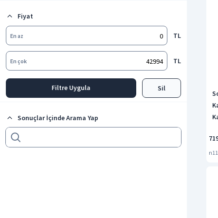
Organizer
Fiyat
Bulaşık Sepetleri
Tüm kategorileri göster
TL
En az
TL
En çok
Filtre Uygula
Sil
S
K
K
Sonuçlar İçinde Arama Yap
B
71
n11