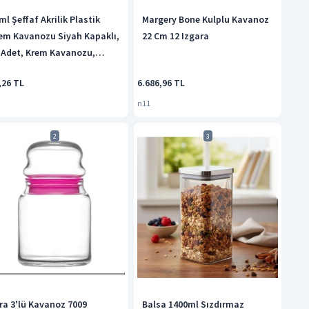
ml Şeffaf Akrilik Plastik
Margery Bone Kulplu Kavanoz
em Kavanozu Siyah Kapaklı,
22 Cm 12 Izgara
 Adet, Krem Kavanozu,
zmetik Kavanoz, Plastik
,26 TL
6.686,96 TL
vanoz Şeffaf
n11
2
3
ra 3'lü Kavanoz 7009
Balsa 1400ml Sızdırmaz