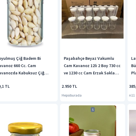
oyulmuş Çiğ Badem Bi
Paşabahçe Beyaz Vakumlu
La
avanoz 660 Cc. Cam
Cam Kavanoz 12li 2 Boy 730 cc
Bü
avanozda Kabuksuz Çiğ
ve 1230 cc Cam Erzak Saklama
Pl
adem Diğer
Kabı
Sa
9,1 TL
2.950 TL
385
Hepsiburada
n11
5