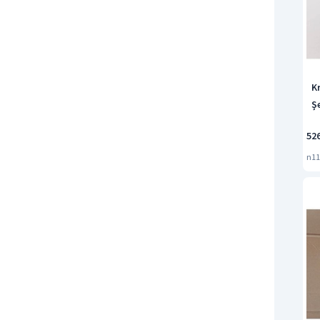
K
Ş
52
n11