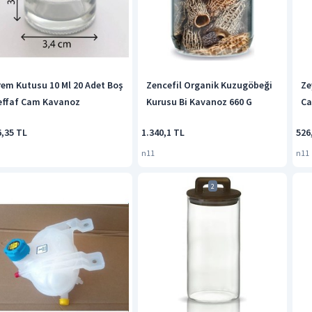
rem Kutusu 10 Ml 20 Adet Boş
Zencefil Organik Kuzugöbeği
Ze
effaf Cam Kavanoz
Kurusu Bi Kavanoz 660 G
Ca
6,35 TL
1.340,1 TL
526
n11
n11
2