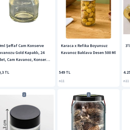
0ml Şeffaf Cam Konserve
Karaca x Refika Boyunsuz
3'
avanozu Gold Kapaklı, 24
Kavanoz Baklava Desen 500 Ml
det, Cam Kavanoz, Konserve
avanozu, Reçel Kavanozu,
0,3 TL
549 TL
4.2
al Kavanozu, Saklama
avanozu Şeffaf
n11
n11
2
3