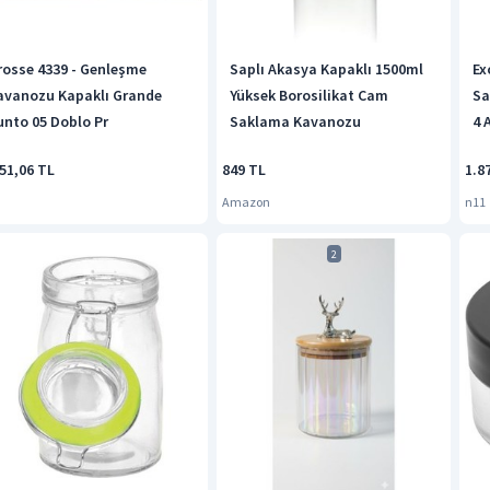
rosse 4339 - Genleşme
Saplı Akasya Kapaklı 1500ml
Ex
avanozu Kapaklı Grande
Yüksek Borosilikat Cam
Sa
unto 05 Doblo Pr
Saklama Kavanozu
4 
51,06 TL
849 TL
1.8
Amazon
n11
2