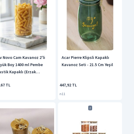
v Novo Cam Kavanoz 2'li
Acar Pierre Klipsli Kapaklı
yük Boy 1400 ml Pembe
Kavanoz Seti - 21.5 Cm Yeşil
astik Kapaklı (Erzak
klama Kavanozu )
,67 TL
447,92 TL
n11
2