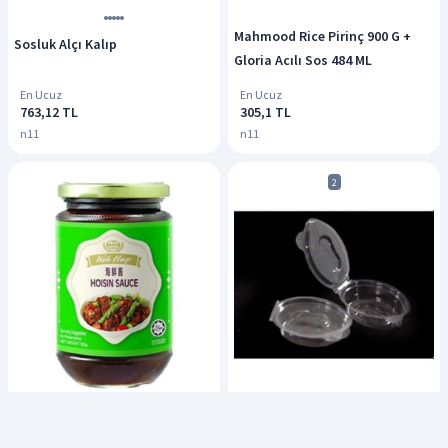
Mahmood Rice Pirinç 900 G +
Sosluk Alçı Kalıp
Gloria Acılı Sos 484 ML
En Ucuz
En Ucuz
763,12 TL
305,1 TL
n11
n11
2
Woh Hup Hoisin Sos 350 Gr
Eltron Sos Kabı 100 Lü 20 Cc