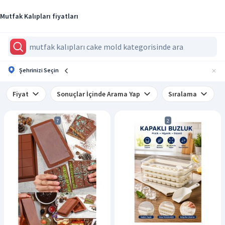
Mutfak Kalıpları fiyatları
Şehrinizi Seçin
Fiyat
Sonuçlar İçinde Arama Yap
Sıralama
7
2