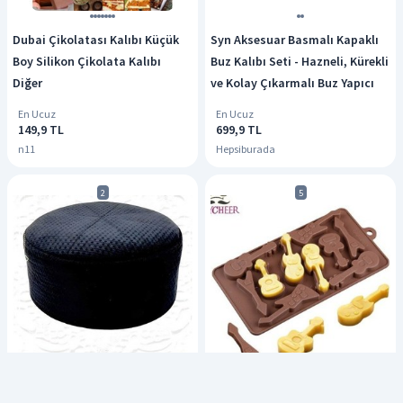
Dubai Çikolatası Kalıbı Küçük
Syn Aksesuar Basmalı Kapaklı
Boy Silikon Çikolata Kalıbı
Buz Kalıbı Seti - Hazneli, Kürekli
Diğer
ve Kolay Çıkarmalı Buz Yapıcı
En Ucuz
En Ucuz
149,9 TL
699,9 TL
n11
Hepsiburada
2
5