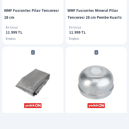
WMF Fusiontec Pilav Tenceresi
WMF Fusiontec Mineral Pilav
28 cm
Tenceresi 28 cm Pembe Kuartz
En Ucuz
En Ucuz
11.999 TL
11.999 TL
Enplus
Enplus
2
2
AGCO Kanvas Kapak - Fendt |
AGCO Kapak - Fendt | FEL161883