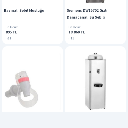
Basmalı Sebil Musluğu
Siemens DW15702 Gizli
Damacanalı Su Sebili
En Ucuz
En Ucuz
895 TL
18.860 TL
n11
n11
Plastik İtmeli Sebil Musluğu -
Bakır Ayran Sebili