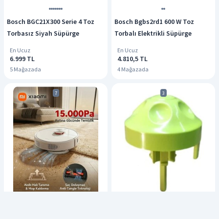
Bosch BGC21X300 Serie 4 Toz
Bosch Bgbs2rd1 600 W Toz
Torbasız Siyah Süpürge
Torbalı Elektrikli Süpürge
En Ucuz
En Ucuz
6.999 TL
4.810,5 TL
5 Mağazada
4 Mağazada
7
3
Xiaomi Robot Vacuum S40 Pro
Arçelik Uyumlu S 635 Elektrikli