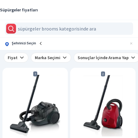
Süpürgeler fiyatları
Şehrinizi Seçin
Fiyat
Marka Seçimi
Sonuçlar İçinde Arama Yap
7
2