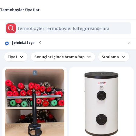
Termoboyler fiyatları
Şehrinizi Seçin
Fiyat
Sonuçlar İçinde Arama Yap
Sıralama
4