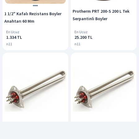
Protherm PRT 200-S 200 L Tek
1 1/2" Kafalı Rezistans Boyler
Serpantinli Boyler
Anahtarı 60 Mm
En Ucuz
En Ucuz
1.334 TL
25.200 TL
n11
n11
Bym Rezistans Boyler 4500w
Bym Rezistans Boyler 6000w