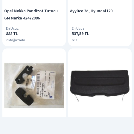
Opel Mokka Pandizot Tutucu
Ayyüce 3d, Hyundai İ20
GM Marka 42472886
En Ucuz
En Ucuz
888 TL
537,59 TL
2 Mağazada
n11
Opel Corsa D Bağaj Pandizot
Opel Corsa F Bağaj Pandizotu