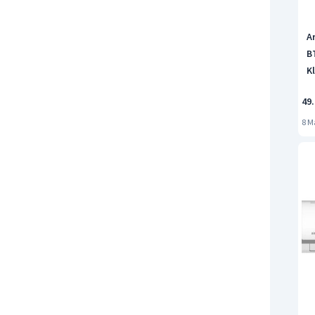
A
B
K
49
8 