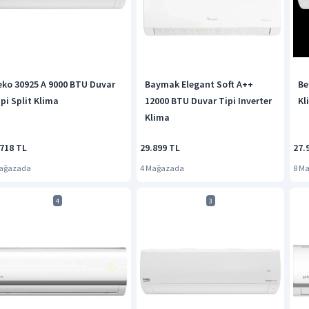
eko 30925 A 9000 BTU Duvar
Baymak Elegant Soft A++
Be
ipi Split Klima
12000 BTU Duvar Tipi Inverter
Kl
Klima
.718 TL
29.899 TL
27.
Mağazada
4 Mağazada
8 M
4
3