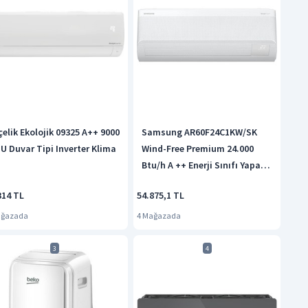
çelik Ekolojik 09325 A++ 9000
Samsung AR60F24C1KW/SK
U Duvar Tipi Inverter Klima
Wind-Free Premium 24.000
Btu/h A ++ Enerji Sınıfı Yapay
Zeka Destekli Klima
314 TL
54.875,1 TL
ağazada
4 Mağazada
3
4