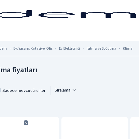
dem
Ev, Yaşam, Kırtasiye, Ofis
Ev Elektroniği
Isıtma ve Soğutma
Klima
ima fiyatları
Sıralama
Sadece mevcut ürünler
5