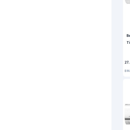
B
T
27
8 