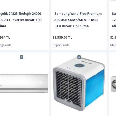
rçelik 24325 Ekolojik 24000
Samsung Wind-Free Premium
Sa
TU A++ Inverter Duvar Tipi
AR09BXFCMWK/SK A++ 8530
12
lima
BTU Duvar Tipi Klima
Kl
.994 TL
38.539,06 TL
31.
Mağazada
Hepsiburada
6 M
7
4