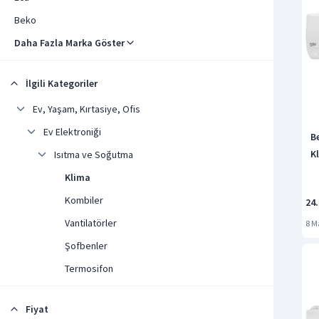
Beko
Daha Fazla Marka Göster
İlgili Kategoriler
Ev, Yaşam, Kırtasiye, Ofis
Ev Elektroniği
B
K
Isıtma ve Soğutma
Klima
Kombiler
24
Vantilatörler
8 
Şofbenler
Termosifon
Portatif Soğutucular
Fiyat
Tüm kategorileri göster