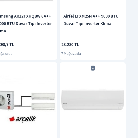
msung AR12TXHQBWK A++
Airfel LTXM25N A++ 9000 BTU
000 BTU Duvar Tipi Inverter
Duvar Tipi Inverter Klima
ima
898,7 TL
23.280 TL
ağazada
7 Mağazada
4