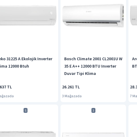
eko 31225 A Ekolojik Inverter
Bosch Climate 2001 CL2001U W
Ar
lima 12000 Btuh
35 E A++ 12000 BTU Inverter
BT
Duvar Tipi Klima
.637 TL
26.261 TL
28.
Mağazada
3 Mağazada
7 M
5
3