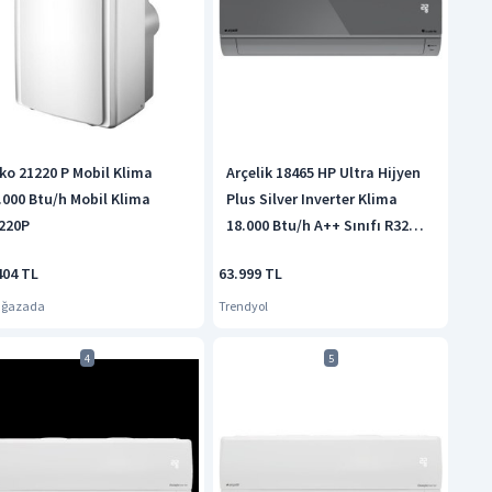
ko 21220 P Mobil Klima
Arçelik 18465 HP Ultra Hijyen
.000 Btu/h Mobil Klima
Plus Silver Inverter Klima
220P
18.000 Btu/h A++ Sınıfı R32
Gazlı
404 TL
63.999 TL
ağazada
Trendyol
4
5