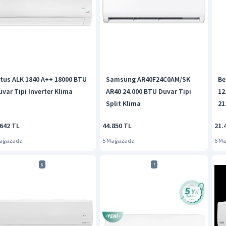
ltus ALK 1840 A++ 18000 BTU
Samsung AR40F24C0AM/SK
Be
uvar Tipi Inverter Klima
AR40 24.000 BTU Duvar Tipi
12
Split Klima
21
.642 TL
44.850 TL
21.
Mağazada
5 Mağazada
6 M
6
7