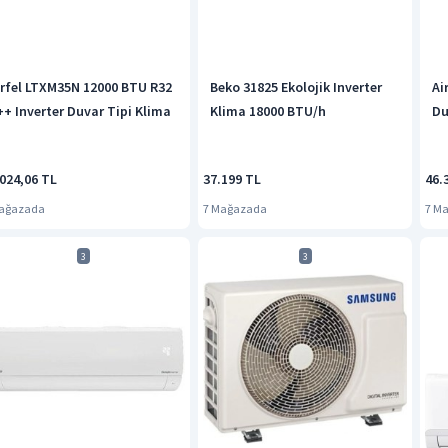
irfel LTXM35N 12000 BTU R32
Beko 31825 Ekolojik Inverter
Ai
++ Inverter Duvar Tipi Klima
Klima 18000 BTU/h
Du
024,06 TL
37.199 TL
46.
Mağazada
7 Mağazada
7 M
3
3