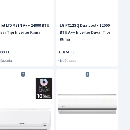
rfel LTXM71N A++ 24000 BTU
LG PC12SQ Dualcool+ 12000
var Tipi Inverter Klima
BTU A++ Inverter Duvar Tipi
Klima
399 TL
31.874 TL
ağazada
4 Mağazada
7
5