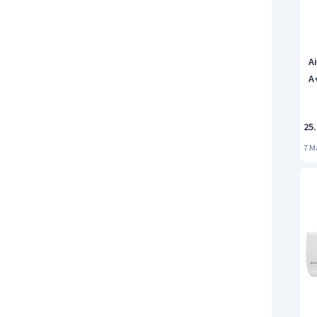
A
A
25.
7 