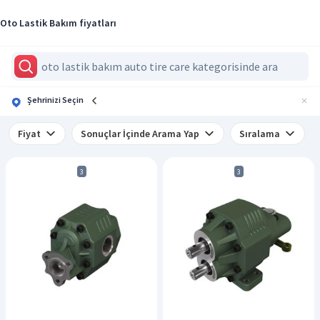
Oto Lastik Bakım fiyatları
Şehrinizi Seçin
Fiyat
Sonuçlar İçinde Arama Yap
Sıralama
3
3