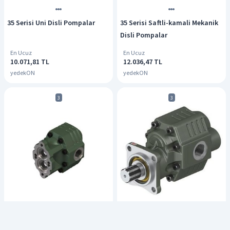
35 Serisi Uni Disli Pompalar
35 Serisi Saftli-kamali Mekanik
Disli Pompalar
En Ucuz
En Ucuz
10.071,81 TL
12.036,47 TL
yedekON
yedekON
3
3
30 Serisi Uni T2 Dişli Pompalar
30 Serisi İSO Dişli Pompalar