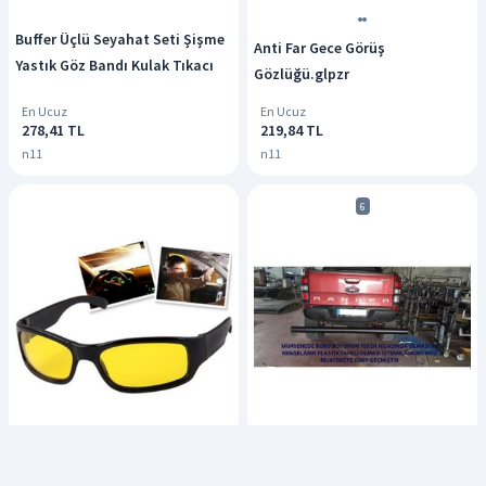
Buffer Üçlü Seyahat Seti Şişme
Anti Far Gece Görüş
Yastık Göz Bandı Kulak Tıkacı
Gözlüğü.glpzr
En Ucuz
En Ucuz
278,41 TL
219,84 TL
n11
n11
6
Antifar Gece Görüş Gözlüğü
Ranger 2016-2022 Uyumlu