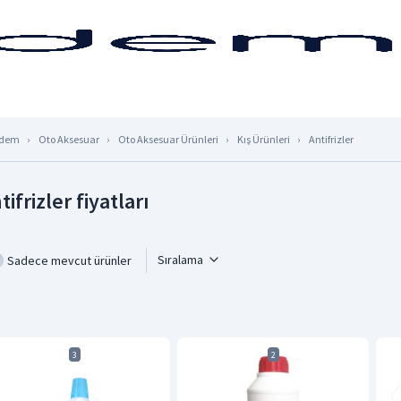
dem
Oto Aksesuar
Oto Aksesuar Ürünleri
Kış Ürünleri
Antifrizler
tifrizler fiyatları
Sıralama
Sadece mevcut ürünler
3
2