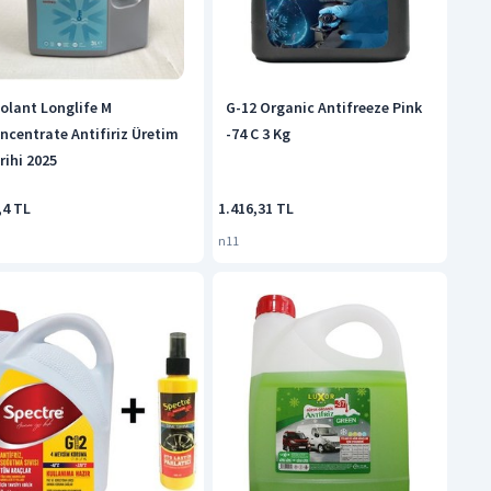
olant Longlife M
G-12 Organic Antifreeze Pink
ncentrate Antifiriz Üretim
-74 C 3 Kg
rihi 2025
,4 TL
1.416,31 TL
n11