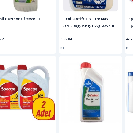
il Hazır Antifreeze 1 L
Licoil Antifriz 3 Litre Mavi
Sp
-37C- 3Kg-15Kg-16Kg Mevcut
Sp
5,2 TL
335,04 TL
432
n11
n11