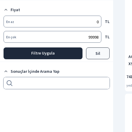
Buz Ürünleri
Fiyat
Tüm kategorileri göster
TL
En az
TL
En çok
Filtre Uygula
Sil
A
X
Sonuçlar İçinde Arama Yap
74
ye