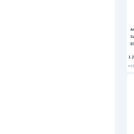
An
Su
El
1.2
n11