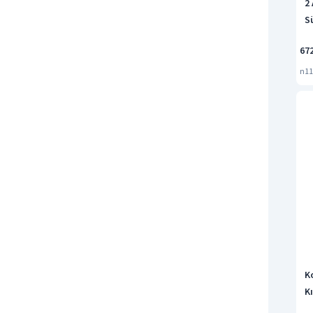
2
S
67
n11
K
K