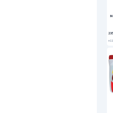
Mo
23
n11