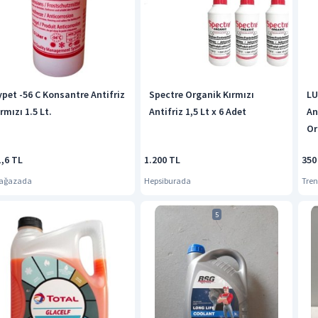
ypet -56 C Konsantre Antifriz
Spectre Organik Kırmızı
LU
rmızı 1.5 Lt.
Antifriz 1,5 Lt x 6 Adet
An
Or
1,6 TL
1.200 TL
350
Mağazada
Hepsiburada
Tren
5