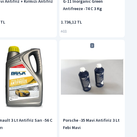
vi Antifriz + Kırmızı Antifriz
G-11 Inorganic Green
Antifreeze -74 C 3 Kg
 TL
1.736,12 TL
n11
3
nault 3 Lt Antifriz Sarı -56 C
Porsche -35 Mavi Antifiriz 3 Lt
rı
Febi Mavi