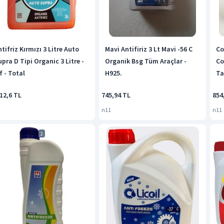
tifriz Kırmızı 3 Litre Auto
Mavi Antifiriz 3 Lt Mavi -56 C
Co
pra D Tipi Organic 3 Litre -
Organik Bsg Tüm Araçlar -
Co
f - Total
H925.
Ta
12,6 TL
745,94 TL
854
n11
n11
2