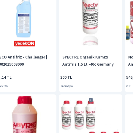
GCO Antifriz - Challenger |
SPECTRE Organik Kırmızı
No
902015003000
Antifriz 1,5 Lt -40c Germany
An
1,14 TL
200 TL
546
dekON
Trendyol
n11
2