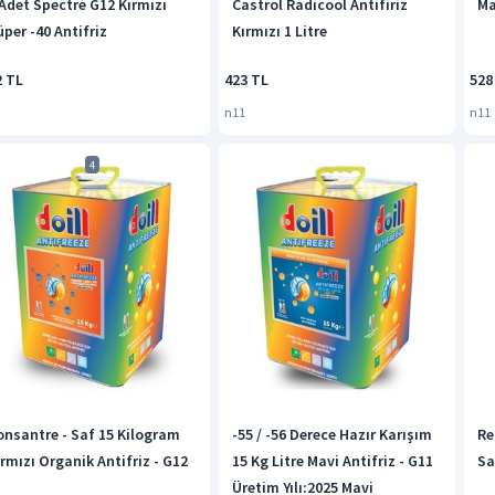
 Adet Spectre G12 Kırmızı
Castrol Radicool Antifiriz
Ma
üper -40 Antifriz
Kırmızı 1 Litre
2 TL
423 TL
528
n11
n11
4
onsantre - Saf 15 Kilogram
-55 / -56 Derece Hazır Karışım
Re
ırmızı Organik Antifriz - G12
15 Kg Litre Mavi Antifriz - G11
Sa
Üretim Yılı:2025 Mavi