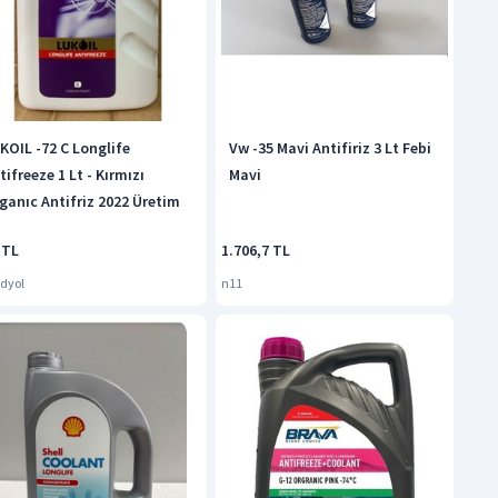
KOIL -72 C Longlife
Vw -35 Mavi Antifiriz 3 Lt Febi
tifreeze 1 Lt - Kırmızı
Mavi
ganıc Antifriz 2022 Üretim
 TL
1.706,7 TL
dyol
n11