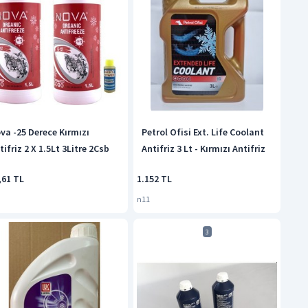
va -25 Derece Kırmızı
Petrol Ofisi Ext. Life Coolant
tifriz 2 X 1.5Lt 3Litre 2Csb
Antifriz 3 Lt - Kırmızı Antifriz
,61 TL
1.152 TL
n11
3