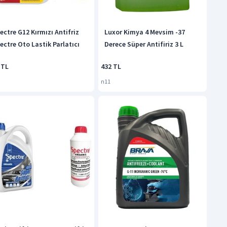
ectre G12 Kırmızı Antifriz
Luxor Kimya 4 Mevsim -37
ectre Oto Lastik Parlatıcı
Derece Süper Antifiriz 3 L
 TL
432 TL
n11